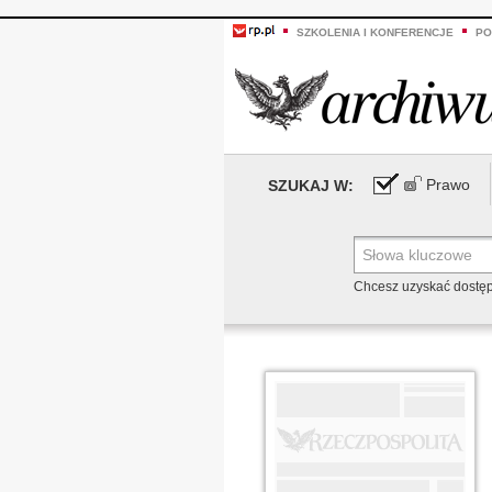
SZKOLENIA I KONFERENCJE
PO
Prawo
SZUKAJ W:
Chcesz uzyskać dostę