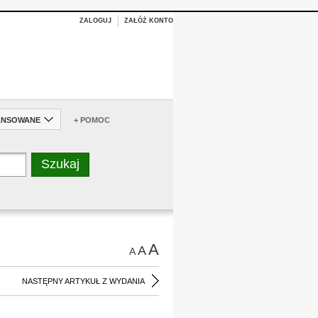
ZALOGUJ
ZAŁÓŻ KONTO
ANSOWANE
+ POMOC
A
A
A
NASTĘPNY ARTYKUŁ Z WYDANIA