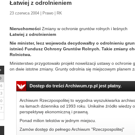
Łatwiej z odrolnieniem
23 czerwca 2004 | Prawo | RK
Nieruchomości
Zmiany w ochronie gruntów rolnych i leśnych
Łatwiej z odrolnieniem
Nie minister, lecz wojewoda decydowałby o odrolnieniu grunt
istnieć Fundusz Ochrony Gruntów Rolnych. Takie zmiany ch
Rolnictwa.
Ministerstwo przygotowało projekt nowelizacji ustawy o ochronie 
on dwie istotne zmiany. Grunty odrolnia się miejscowym planem 
D
Dostęp do treści Archiwum.rp.pl jest płatny.
6
13
Archiwum Rzeczpospolitej to wygodna wyszukiwarka archiw
20
na łamach dziennika od 1993 roku. Unikalne źródło wiedzy o
27
perspektywę ekonomiczną i prawną.
Ponad milion tekstów w jednym miejscu.
Zamów dostęp do pełnego Archiwum "Rzeczpospolitej"