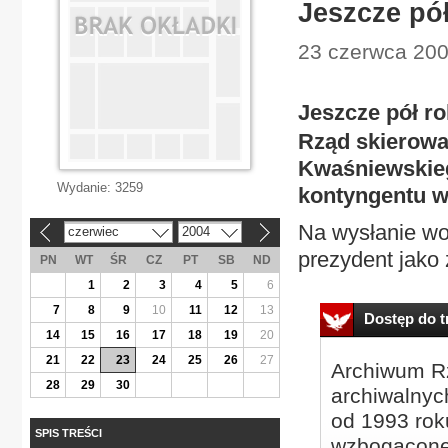
Jeszcze pół
23 czerwca 2004
Jeszcze pół ro
Rząd skierowa
Kwaśniewskieg
Wydanie:
3259
kontyngentu w
Na wysłanie wo
czerwiec
2004
«
»
prezydent jako 
PN
WT
ŚR
CZ
PT
SB
ND
1
2
3
4
5
6
7
8
9
10
11
12
13
Dostęp do tr
14
15
16
17
18
19
20
21
22
23
24
25
26
27
Archiwum Rz
28
29
30
archiwalnyc
od 1993 roku
SPIS TREŚCI
wzbogacone