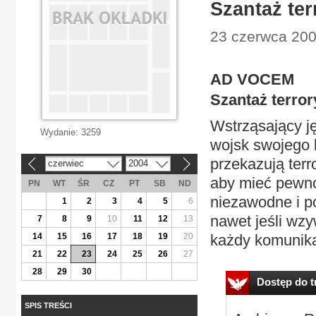
Szantaż te
23 czerwca 2004
AD VOCEM
Szantaż terro
Wstrząsający j
Wydanie:
3259
wojsk swojego k
przekazują terro
czerwiec
2004
«
»
aby mieć pewno
PN
WT
ŚR
CZ
PT
SB
ND
niezawodne i p
1
2
3
4
5
6
nawet jeśli wzy
7
8
9
10
11
12
13
14
15
16
17
18
19
20
każdy komunikat
21
22
23
24
25
26
27
28
29
30
Dostęp do tr
SPIS TREŚCI