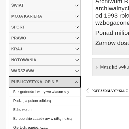
Archiwum Rz
ŚWIAT
archiwalnyc
od 1993 roku
MOJA KARIERA
wzbogacone
SPORT
Ponad milio
PRAWO
Zamów dostę
KRAJ
NOTOWANIA
Masz już wyku
WARSZAWA
PUBLICYSTYKA, OPINIE
POPRZEDNI ARTYKUŁ Z
Bez godności i wiary we własne siły
Dadzą, a potem odbiorą
Echo wojen
Europejskie zasady gry w piłkę nożną
Giertych, papież, czy...