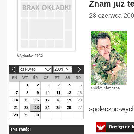
Znam już t
23 czerwca 2004
Wydanie:
3259
czerwiec
2004
«
»
PN
WT
ŚR
CZ
PT
SB
ND
1
2
3
4
5
6
źródło: Nieznane
7
8
9
10
11
12
13
14
15
16
17
18
19
20
społeczno-wyc
21
22
23
24
25
26
27
28
29
30
Dostęp do tr
SPIS TREŚCI