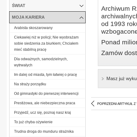
ŚWIAT
Archiwum Rz
archiwalnyc
MOJA KARIERA
od 1993 roku
Arabista skoszarowany
wzbogacone
Ciekawiej niż w policji; Nie wyobrażam
Ponad milio
sobie siedzenia za biurkiem; Chciałem
mieć stabilną pracę
Zamów dostę
Dla odważnych, samodzielnych,
wytrwałych
Im dalej od miasta, tym łatwiej o pracę
Masz już wyku
Na straży porządku
Od gimnastyki do pierwszej interwencji
Prestiżowa, ale niebezpieczna praca
POPRZEDNI ARTYKUŁ Z
Przyjedź, ucz się, poznaj nasz kraj
To już chyba ożywienie
Trudna droga do munduru strażnika