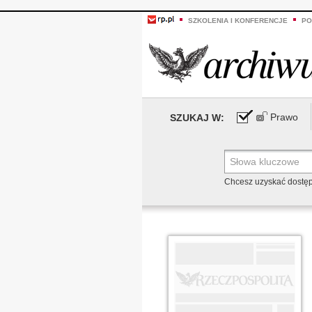
SZKOLENIA I KONFERENCJE
PO
Prawo
SZUKAJ W:
Chcesz uzyskać dostę