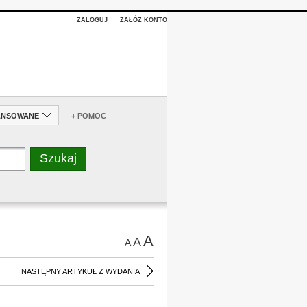
ZALOGUJ
ZAŁÓŻ KONTO
ANSOWANE
+ POMOC
A
A
A
NASTĘPNY ARTYKUŁ Z WYDANIA