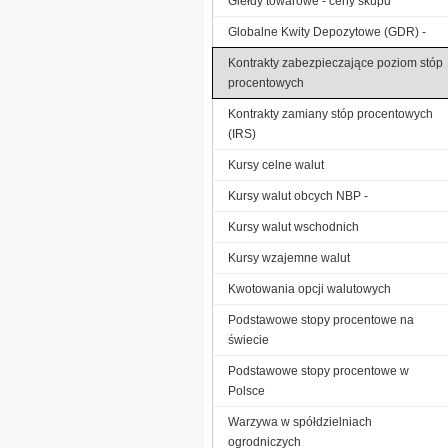
Giełdy towarowe - ceny skupu
Globalne Kwity Depozytowe (GDR) -
Kontrakty zabezpieczające poziom stóp
procentowych
Kontrakty zamiany stóp procentowych
(IRS)
Kursy celne walut
Kursy walut obcych NBP -
Kursy walut wschodnich
Kursy wzajemne walut
Kwotowania opcji walutowych
Podstawowe stopy procentowe na
świecie
Podstawowe stopy procentowe w
Polsce
Warzywa w spółdzielniach
ogrodniczych