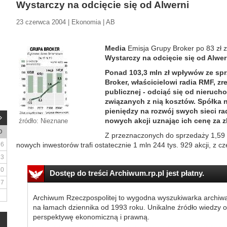
Wystarczy na odcięcie się od Alwerni
23 czerwca 2004 | Ekonomia | AB
Media
Emisja Grupy Broker po 83 zł z
Wystarczy na odcięcie się od Alwer
Ponad 103,3 mln zł wpływów ze spr
Broker, właścicielowi radia RMF, zr
publicznej - odciąć się od nierucho
związanych z nią kosztów. Spółka 
pieniędzy na rozwój swych sieci ra
nowych akcji uznając ich cenę za z
źródło: Nieznane
D
Z przeznaczonych do sprzedaży 1,59 m
6
nowych inwestorów trafi ostatecznie 1 mln 244 tys. 929 akcji, z cz
13
20
Dostęp do treści Archiwum.rp.pl jest płatny.
27
Archiwum Rzeczpospolitej to wygodna wyszukiwarka archiw
na łamach dziennika od 1993 roku. Unikalne źródło wiedzy o
perspektywę ekonomiczną i prawną.