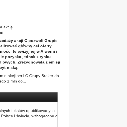
a akcję
ni
zedaży akcji C pozwoli Grupie
ealizować główny cel oferty
mości telewizyjnej w Alwerni i
nie pozyska jednak z rynku
diowych. Zrezygnowała z emisji
byt niską.
ln akcji serii C Grupy Broker do
ego 1 mln do...
alnych tekstów opublikowanych
 Polsce i świecie, wzbogacone o