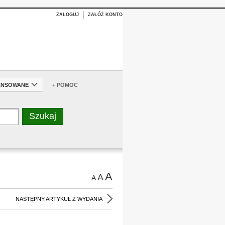
ZALOGUJ
ZAŁÓŻ KONTO
ANSOWANE
+ POMOC
A
A
A
NASTĘPNY ARTYKUŁ Z WYDANIA