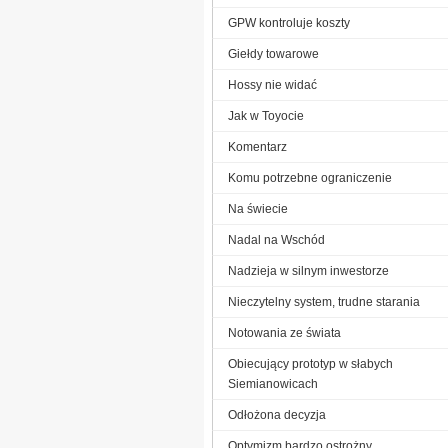
GPW kontroluje koszty
Giełdy towarowe
Hossy nie widać
Jak w Toyocie
Komentarz
Komu potrzebne ograniczenie
Na świecie
Nadal na Wschód
Nadzieja w silnym inwestorze
Nieczytelny system, trudne starania
Notowania ze świata
Obiecujący prototyp w słabych
Siemianowicach
Odłożona decyzja
Optymizm bardzo ostrożny