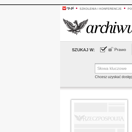
SZKOLENIA I KONFERENCJE
PO
Prawo
SZUKAJ W:
Chcesz uzyskać dostę