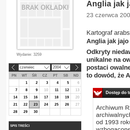
Anglia jak j
23 czerwca 200
Kartograf arabs
Anglia jak jajo
Odkryty nieda
Wydanie:
3259
unikalne na o
postaci owaln
czerwiec
2004
«
»
to dowód, że A
PN
WT
ŚR
CZ
PT
SB
ND
1
2
3
4
5
6
7
8
9
10
11
12
13
Dostęp do tr
14
15
16
17
18
19
20
21
22
23
24
25
26
27
Archiwum Rz
28
29
30
archiwalnyc
od 1993 roku
SPIS TREŚCI
wzbogacone