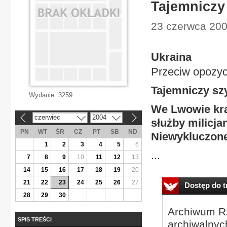
Tajemniczy
23 czerwca 2004
Ukraina
Przeciw opozyc
Tajemniczy sz
Wydanie:
3259
We Lwowie krą
czerwiec
2004
«
»
służby milicja
PN
WT
ŚR
CZ
PT
SB
ND
Niewykluczone
1
2
3
4
5
6
...
7
8
9
10
11
12
13
14
15
16
17
18
19
20
21
22
23
24
25
26
27
Dostęp do tr
28
29
30
Archiwum Rz
SPIS TREŚCI
archiwalnyc