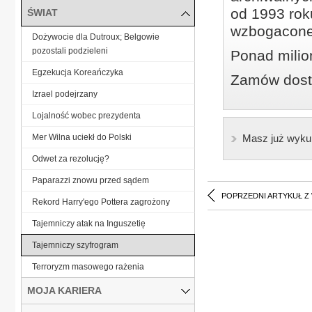
od 1993 roku
ŚWIAT
wzbogacone
Dożywocie dla Dutroux; Belgowie
pozostali podzieleni
Ponad milio
Egzekucja Koreańczyka
Zamów dostę
Izrael podejrzany
Lojalność wobec prezydenta
Mer Wilna uciekł do Polski
Masz już wyku
Odwet za rezolucję?
Paparazzi znowu przed sądem
POPRZEDNI ARTYKUŁ Z
Rekord Harry'ego Pottera zagrożony
Tajemniczy atak na Inguszetię
Tajemniczy szyfrogram
Terroryzm masowego rażenia
MOJA KARIERA