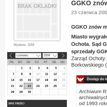
GGKO znów
23 czerwca 200
GGKO znów mi
Miasto wygra
Ochota. Sąd G
Wydanie:
3259
sprzedały GG
czerwiec
2004
«
»
Zarząd Ochoty 
PN
WT
ŚR
CZ
PT
SB
ND
Borkowskiego (
1
2
3
4
5
6
7
8
9
10
11
12
13
Dostęp do tr
14
15
16
17
18
19
20
21
22
23
24
25
26
27
Archiwum Rz
28
29
30
archiwalnyc
od 1993 roku
SPIS TREŚCI