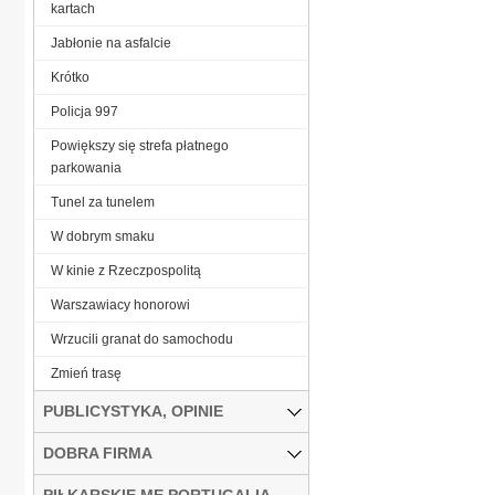
kartach
Jabłonie na asfalcie
Krótko
Policja 997
Powiększy się strefa płatnego
parkowania
Tunel za tunelem
W dobrym smaku
W kinie z Rzeczpospolitą
Warszawiacy honorowi
Wrzucili granat do samochodu
Zmień trasę
PUBLICYSTYKA, OPINIE
DOBRA FIRMA
PIŁKARSKIE ME PORTUGALIA