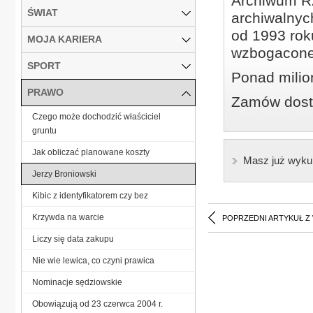
Archiwum Rz
ŚWIAT
archiwalnyc
od 1993 roku
MOJA KARIERA
wzbogacone
SPORT
Ponad milio
PRAWO
Zamów dostę
Czego może dochodzić właściciel
gruntu
Jak obliczać planowane koszty
Masz już wyku
Jerzy Broniowski
Kibic z identyfikatorem czy bez
Krzywda na warcie
POPRZEDNI ARTYKUŁ Z
Liczy się data zakupu
Nie wie lewica, co czyni prawica
Nominacje sędziowskie
Obowiązują od 23 czerwca 2004 r.