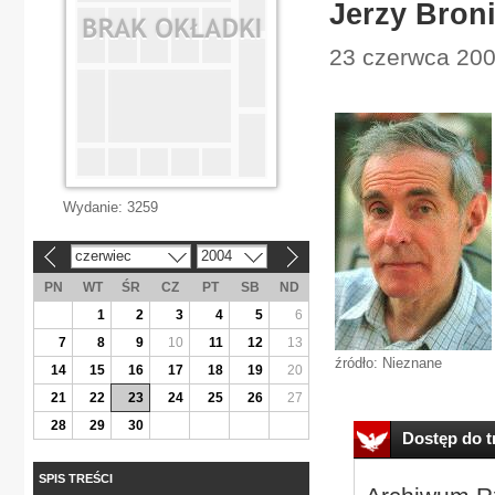
Jerzy Bron
23 czerwca 200
Wydanie:
3259
czerwiec
2004
«
»
PN
WT
ŚR
CZ
PT
SB
ND
1
2
3
4
5
6
7
8
9
10
11
12
13
źródło: Nieznane
14
15
16
17
18
19
20
21
22
23
24
25
26
27
28
29
30
Dostęp do tr
SPIS TREŚCI