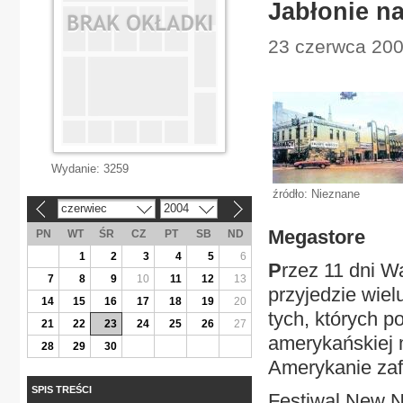
Jabłonie na
23 czerwca 200
Wydanie:
3259
źródło: Nieznane
czerwiec
2004
«
»
Megastore
PN
WT
ŚR
CZ
PT
SB
ND
1
2
3
4
5
6
P
rzez 11 dni W
7
8
9
10
11
12
13
przyjedzie wiel
14
15
16
17
18
19
20
tych, których p
21
22
23
24
25
26
27
amerykańskiej m
28
29
30
Amerykanie zaf
SPIS TREŚCI
Festiwal New N