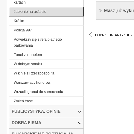
kartach
Masz już wyku
Jabłonie na asfalcie
Krótko
Policja 997
POPRZEDNI ARTYKUŁ Z
Powiększy się strefa płatnego
parkowania
Tunel za tunelem
W dobrym smaku
W kinie z Rzeczpospolitą
Warszawiacy honorowi
Wrzucili granat do samochodu
Zmień trasę
PUBLICYSTYKA, OPINIE
DOBRA FIRMA
PIŁKARSKIE ME PORTUGALIA