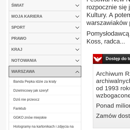
ŚWIAT
rozpocznie się 
Kultury. A pote
MOJA KARIERA
warszawiaków p
SPORT
Pomysłodawcą 
PRAWO
Koss, radca...
KRAJ
Dostęp do tr
NOTOWANIA
WARSZAWA
Archiwum Rz
archiwalnyc
Banda Pepka idzie za kraty
od 1993 roku
Dzielnicowy jak szeryf
wzbogacone
Dziś nie przeocz
Ponad milio
Fanklub
Zamów dostę
GGKO znów miejskie
Hologramy na kartonikach i zdjęcia na