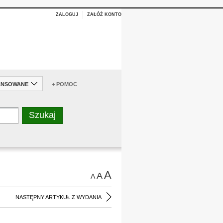
ZALOGUJ
ZAŁÓŻ KONTO
ANSOWANE
+ POMOC
A
A
A
NASTĘPNY ARTYKUŁ Z WYDANIA