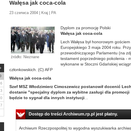
Wałęsa jak coca-cola
23 czerwca 2004 | Kraj | PA
Dyplom za promocję Polski
Wałęsa jak coca-cola
Lech Wałęsa był honorowym gościem n
Europejskiego 3 maja 2004 roku. Przy
przewodniczącego Parlamentu (na zdję
źródło: Nieznane
testament poprzedniego pokolenia - m
wykonane w Stoczni Gdańskiej wciągni
członkowskich. (C) AFP
D
Wałęsa jak coca-cola
6
Szef MSZ Włodzimierz Cimoszewicz postanowił docenić Lech
13
dostanie "specjalny dyplom za wybitne zasługi dla promocji 
będzie to sygnał dla innych instytucji
...
20
27
Dostęp do treści Archiwum.rp.pl jest płatny.
Archiwum Rzeczpospolitej to wygodna wyszukiwarka archiw