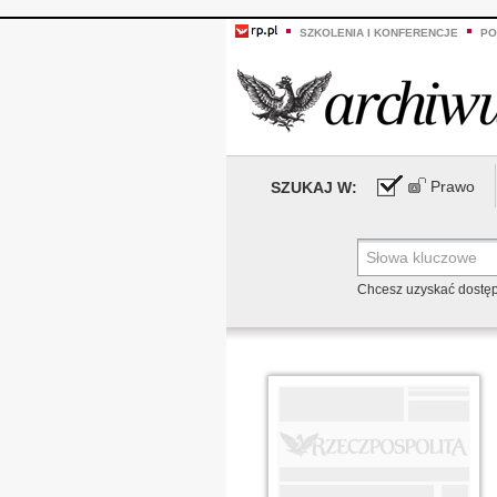
SZKOLENIA I KONFERENCJE
PO
Prawo
SZUKAJ W:
Chcesz uzyskać dostę