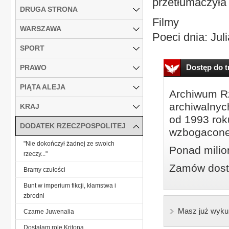
przetłumaczyła 
DRUGA STRONA
Filmy
WARSZAWA
Poeci dnia: Juli
SPORT
Dostęp do tr
PRAWO
PIĄTA ALEJA
Archiwum Rz
archiwalnyc
KRAJ
od 1993 roku
DODATEK RZECZPOSPOLITEJ
wzbogacone
"Nie dokończył żadnej ze swoich
Ponad milio
rzeczy..."
Zamów dostę
Bramy czułości
Bunt w imperium fikcji, kłamstwa i
zbrodni
Masz już wyku
Czarne Juwenalia
Dostałam rolę Kritona