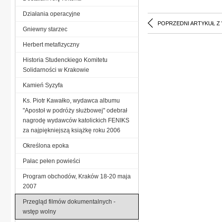
Działania operacyjne
POPRZEDNI ARTYKUŁ Z
Gniewny starzec
Herbert metafizyczny
Historia Studenckiego Komitetu
Solidarności w Krakowie
Kamień Syzyfa
Ks. Piotr Kawałko, wydawca albumu
"Apostoł w podróży służbowej" odebrał
nagrodę wydawców katolickich FENIKS
za najpiękniejszą książkę roku 2006
Określona epoka
Pałac pełen powieści
Program obchodów, Kraków 18-20 maja
2007
Przegląd filmów dokumentalnych -
wstęp wolny