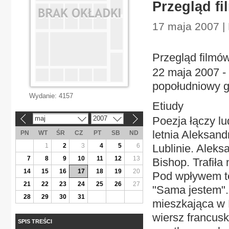
Przegląd f
17 maja 2007 |
Przegląd filmó
22 maja 2007 -
popołudniowy g
Wydanie:
4157
Etiudy
maj
2007
Poezja łączy lu
«
»
letnia Aleksan
PN
WT
ŚR
CZ
PT
SB
ND
1
2
3
4
5
6
Lublinie. Aleks
7
8
9
10
11
12
13
Bishop. Trafiła 
14
15
16
17
18
19
20
Pod wpływem te
21
22
23
24
25
26
27
"Sama jestem"..
28
29
30
31
mieszkająca w 
wiersz francusk
SPIS TREŚCI