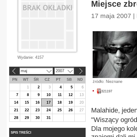
Miejsce zb
17 maja 2007 | 
Wydanie:
4157
maj
2007
«
»
PN
WT
ŚR
CZ
PT
SB
ND
źródło: Nieznane
1
2
3
4
5
6
321197
7
8
9
10
11
12
13
14
15
16
17
18
19
20
Malahide, jede
21
22
23
24
25
26
27
28
29
30
31
"Wiszący ogród
Dla mojego kole
SPIS TREŚCI
znajomi dali m