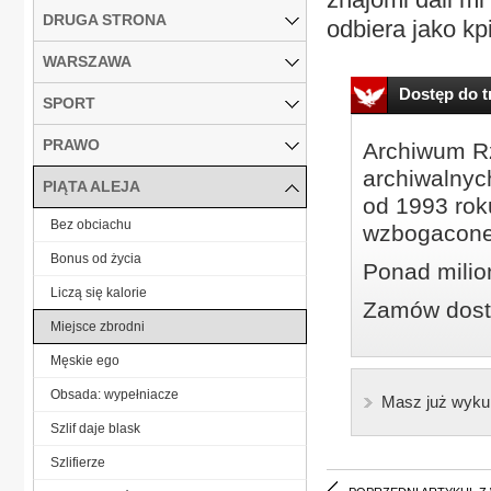
DRUGA STRONA
odbiera jako kpi
WARSZAWA
Dostęp do tr
SPORT
PRAWO
Archiwum Rz
archiwalnyc
PIĄTA ALEJA
od 1993 roku
Bez obciachu
wzbogacone
Bonus od życia
Ponad milio
Liczą się kalorie
Zamów dostę
Miejsce zbrodni
Męskie ego
Obsada: wypełniacze
Masz już wyku
Szlif daje blask
Szlifierze