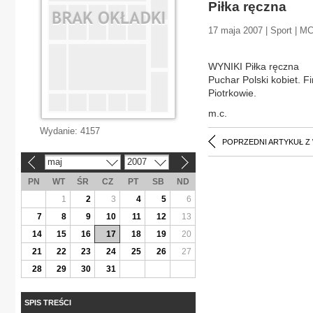
Piłka ręczna
17 maja 2007 | Sport | M
WYNIKI Piłka ręczna
Puchar Polski kobiet. F
Piotrkowie.
m.c.
Wydanie:
4157
POPRZEDNI ARTYKUŁ Z
maj
2007
«
»
PN
WT
ŚR
CZ
PT
SB
ND
1
2
3
4
5
6
7
8
9
10
11
12
13
14
15
16
17
18
19
20
21
22
23
24
25
26
27
28
29
30
31
SPIS TREŚCI