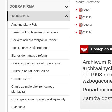
źródło: Nieznane
DOBRA FIRMA
321291
EKONOMIA
321292
Ambitne plany Foty
321293
Bausch & Lomb zmieni właściciela
321294
Beckers otwiera fabrykę w Polsce
Bielska przyszłość Boeinga
Dostęp do tr
Biznes domaga się reform
Archiwum Rz
Boryszew poprawia zysk operacyjny
archiwalnyc
Bruksela na ratunek Galileo
od 1993 roku
Carrefour z BP
wzbogacone
Ciągle za mało elektronicznego
Ponad milio
pieniądza
Zamów dostę
Coraz gorsze notowania polskiej waluty
Cytat dnia