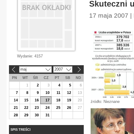
Skuteczni 
17 maja 2007 |
Wydanie:
4157
maj
2007
«
»
PN
WT
ŚR
CZ
PT
SB
ND
1
2
3
4
5
6
7
8
9
10
11
12
13
14
15
16
17
18
19
20
źródło: Nieznane
21
22
23
24
25
26
27
28
29
30
31
SPIS TREŚCI