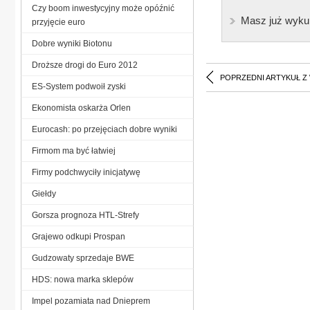
Czy boom inwestycyjny może opóźnić
Masz już wyku
przyjęcie euro
Dobre wyniki Biotonu
Droższe drogi do Euro 2012
POPRZEDNI ARTYKUŁ Z
ES-System podwoił zyski
Ekonomista oskarża Orlen
Eurocash: po przejęciach dobre wyniki
Firmom ma być łatwiej
Firmy podchwyciły inicjatywę
Giełdy
Gorsza prognoza HTL-Strefy
Grajewo odkupi Prospan
Gudzowaty sprzedaje BWE
HDS: nowa marka sklepów
Impel pozamiata nad Dnieprem