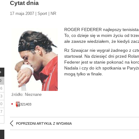
Cytat dnia
17 maja 2007 | Sport | NR
ROGER FEDERER najlepszy tenisista ś
To, co dzieje się w moim życiu od trze
ale zawsze wiedziałem, że kiedyś za
Rz Szwajcar nie wygrał żadnego z czte
startował. Na dziesięć dni przed Rola
Federer jest w stanie pokonać na ko
Nadala i czy do ich spotkania w Paryż
mogą tylko w finale.
D
6
źródło: Nieznane
13
20
321403
27
POPRZEDNI ARTYKUŁ Z WYDANIA