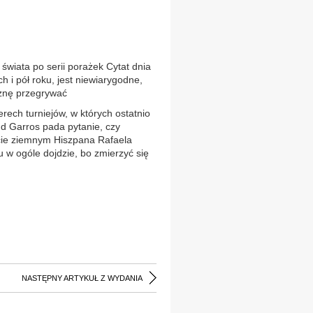
wiata po serii porażek Cytat dnia
ch i pół roku, jest niewiarygodne,
cznę przegrywać
rech turniejów, w których ostatnio
nd Garros pada pytanie, czy
rcie ziemnym Hiszpana Rafaela
u w ogóle dojdzie, bo zmierzyć się
NASTĘPNY ARTYKUŁ Z WYDANIA