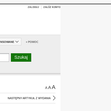
ZALOGUJ
ZAŁÓŻ KONTO
ANSOWANE
+ POMOC
A
A
A
NASTĘPNY ARTYKUŁ Z WYDANIA