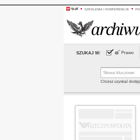
SZKOLENIA I KONFERENCJE
PO
Prawo
SZUKAJ W:
Chcesz uzyskać dostę