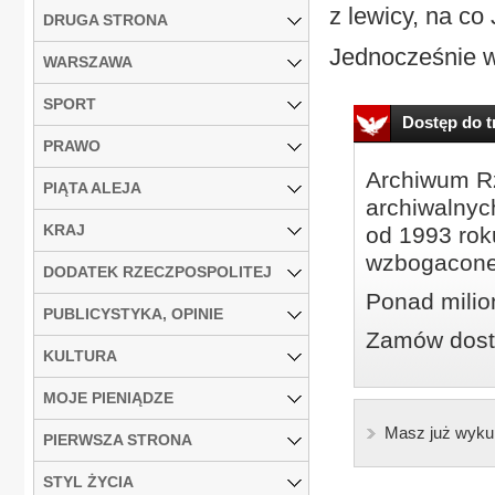
z lewicy, na co
DRUGA STRONA
Jednocześnie w
WARSZAWA
SPORT
Dostęp do tr
PRAWO
Archiwum Rz
PIĄTA ALEJA
archiwalnyc
KRAJ
od 1993 roku
wzbogacone
DODATEK RZECZPOSPOLITEJ
Ponad milio
PUBLICYSTYKA, OPINIE
Zamów dostę
KULTURA
MOJE PIENIĄDZE
Masz już wyku
PIERWSZA STRONA
STYL ŻYCIA