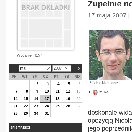
Zupełnie no
17 maja 2007 | 
Wydanie:
4157
maj
2007
«
»
PN
WT
ŚR
CZ
PT
SB
ND
źródło: Nieznane
1
2
3
4
5
6
7
8
9
10
11
12
13
321394
14
15
16
17
18
19
20
21
22
23
24
25
26
27
doskonale wida
28
29
30
31
opozycją Nicol
jego poprzedni
SPIS TREŚCI