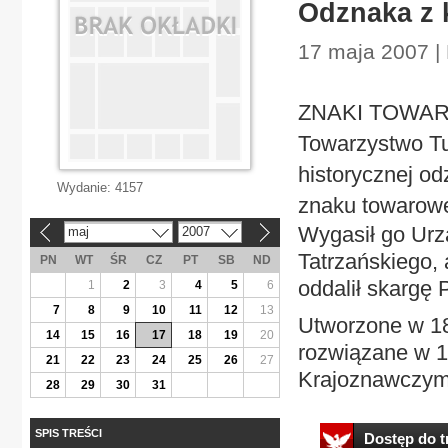
Odznaka z 
17 maja 2007 |
ZNAKI TOWAROW
Towarzystwo Tu
historycznej od
Wydanie:
4157
znaku towarow
Wygasił go Urz
maj
2007
«
»
Tatrzańskiego,
PN
WT
ŚR
CZ
PT
SB
ND
oddalił skargę
1
2
3
4
5
6
7
8
9
10
11
12
13
Utworzone w 18
14
15
16
17
18
19
20
rozwiązane w 1
21
22
23
24
25
26
27
Krajoznawczym 
28
29
30
31
SPIS TREŚCI
Dostęp do tr