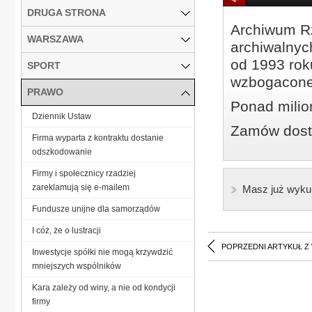
DRUGA STRONA
Archiwum Rz
WARSZAWA
archiwalnyc
od 1993 roku
SPORT
wzbogacone
PRAWO
Ponad milio
Dziennik Ustaw
Zamów dostę
Firma wyparta z kontraktu dostanie
odszkodowanie
Firmy i społecznicy rzadziej
zareklamują się e-mailem
Masz już wyku
Fundusze unijne dla samorządów
I cóż, że o lustracji
POPRZEDNI ARTYKUŁ Z
Inwestycje spółki nie mogą krzywdzić
mniejszych wspólników
Kara zależy od winy, a nie od kondycji
firmy