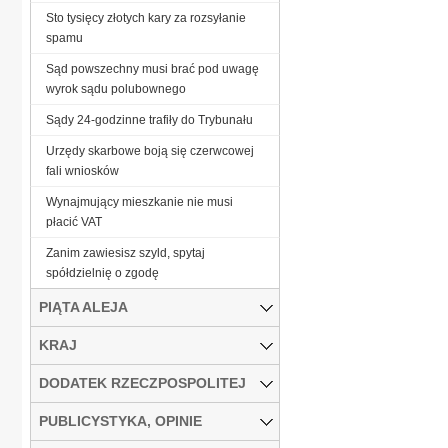
Sto tysięcy złotych kary za rozsyłanie
spamu
Sąd powszechny musi brać pod uwagę
wyrok sądu polubownego
Sądy 24-godzinne trafiły do Trybunału
Urzędy skarbowe boją się czerwcowej
fali wniosków
Wynajmujący mieszkanie nie musi
płacić VAT
Zanim zawiesisz szyld, spytaj
spółdzielnię o zgodę
PIĄTA ALEJA
KRAJ
DODATEK RZECZPOSPOLITEJ
PUBLICYSTYKA, OPINIE