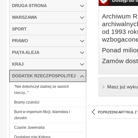
Dostęp do tr
DRUGA STRONA
Archiwum Rz
WARSZAWA
archiwalnyc
SPORT
od 1993 roku
wzbogacone
PRAWO
Ponad milio
PIĄTA ALEJA
Zamów dostę
KRAJ
DODATEK RZECZPOSPOLITEJ
Masz już wyku
"Nie dokończył żadnej ze swoich
rzeczy..."
Bramy czułości
Bunt w imperium fikcji, kłamstwa i
POPRZEDNI ARTYKUŁ Z
zbrodni
Czarne Juwenalia
Dostałam rolę Kritona