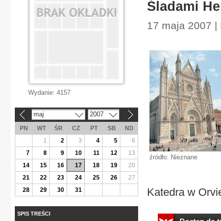
Śladami He
17 maja 2007 |
Wydanie:
4157
maj
2007
«
»
PN
WT
ŚR
CZ
PT
SB
ND
1
2
3
4
5
6
7
8
9
10
11
12
13
źródło: Nieznane
14
15
16
17
18
19
20
21
22
23
24
25
26
27
Katedra w Orvie
28
29
30
31
SPIS TREŚCI