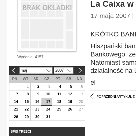
La Caixa w
17 maja 2007 |
KRÓTKO BANKI
Hiszpański ban
Bankowego, że 
Wydanie:
4157
Natomiast sam
działalność na L
maj
2007
«
»
PN
WT
ŚR
CZ
PT
SB
ND
el
1
2
3
4
5
6
7
8
9
10
11
12
13
POPRZEDNI ARTYKUŁ Z
14
15
16
17
18
19
20
21
22
23
24
25
26
27
28
29
30
31
SPIS TREŚCI