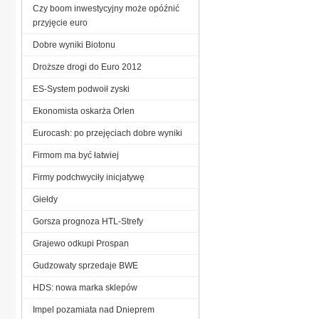
Czy boom inwestycyjny może opóźnić
przyjęcie euro
Dobre wyniki Biotonu
Droższe drogi do Euro 2012
ES-System podwoił zyski
Ekonomista oskarża Orlen
Eurocash: po przejęciach dobre wyniki
Firmom ma być łatwiej
Firmy podchwyciły inicjatywę
Giełdy
Gorsza prognoza HTL-Strefy
Grajewo odkupi Prospan
Gudzowaty sprzedaje BWE
HDS: nowa marka sklepów
Impel pozamiata nad Dnieprem