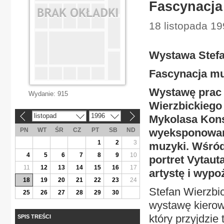
Fascynacja
18 listopada 19
Wystawa Stefa
Fascynacja m
Wystawę prac 
Wydanie:
915
Wierzbickiego
listopad
1996
Mykolasa Kons
«
»
PN
WT
ŚR
CZ
PT
SB
ND
wyeksponowany
1
2
3
muzyki. Wśród
4
5
6
7
8
9
10
portret Vytau
11
12
13
14
15
16
17
artystę i wyp
18
19
20
21
22
23
24
Stefan Wierzbic
25
26
27
28
29
30
wystawę kierowa
który przyjdzie 
SPIS TREŚCI