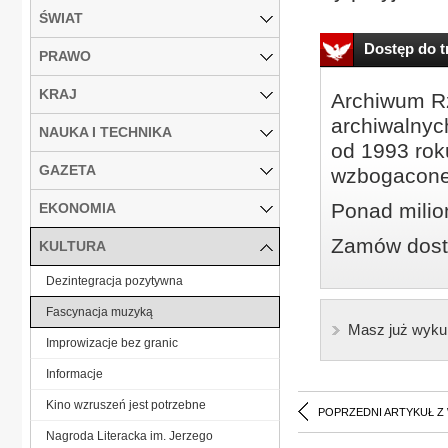
ŚWIAT
Dostęp do tr
PRAWO
KRAJ
Archiwum Rz
archiwalnyc
NAUKA I TECHNIKA
od 1993 roku
GAZETA
wzbogacone
Ponad milio
EKONOMIA
Zamów dostę
KULTURA
Dezintegracja pozytywna
Fascynacja muzyką
Masz już wyku
Improwizacje bez granic
Informacje
Kino wzruszeń jest potrzebne
POPRZEDNI ARTYKUŁ Z
Nagroda Literacka im. Jerzego