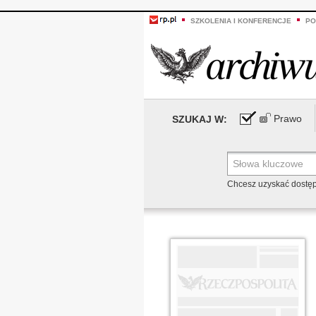
SZKOLENIA I KONFERENCJE
PO
Prawo
SZUKAJ W:
Chcesz uzyskać dostę