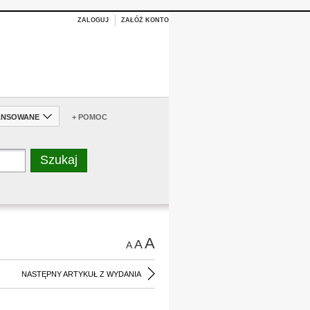
ZALOGUJ
ZAŁÓŻ KONTO
ANSOWANE
+ POMOC
A
A
A
NASTĘPNY ARTYKUŁ Z WYDANIA