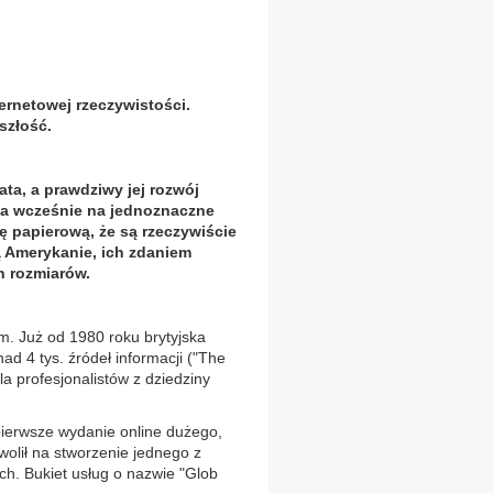
rnetowej rzeczywistości.
szłość.
ata, a prawdziwy jej rozwój
za wcześnie na jednoznaczne
ę papierową, że są rzeczywiście
 Amerykanie, ich zdaniem
h rozmiarów.
. Już od 1980 roku brytyjska
ad 4 tys. źródeł informacji ("The
la profesjonalistów z dziedziny
pierwsze wydanie online dużego,
olił na stworzenie jednego z
h. Bukiet usług o nazwie "Glob