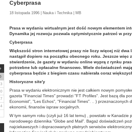
Cyberprasa
18 listopada 1996 | Nauka i Technika | MB
Prasa w wydaniu wirtualnym jest dość nowym elementem inte
Dynamika jej rozwoju pozwala optymistycznie patrzeć w przy
Cyberprasa
Większość stron internetowej prasy nie liczy więcej niż dwa l
nastąpił dopiero na początku obecnego roku. Jeszcze więc 
stwierdzenie, że gazety w wydaniu online wyprą z rynku pras
potrzebne lub opłacalne finansowo. Wiele doświadczeń mają
cyberprasa będzie z biegiem czasu nabierała coraz większyc
D
Historyczne site'y
3
Prasa w wydaniu elektronicznym nie jest całkiem nowym pomysłem
10
gazeta "Financial Times" prowadzi "FT Profiles". Jest bazą dla pon
17
Economist", "Les Echos", "Financial Times". .. ) przeznaczonych d
24
ekonomii, finansów ispraw socjalnych.
W tym samym roku (czyli już 16 lat temu) , powstało w Kanadzie 
narodowego dziennika "Globe and Mail". Bagaż doświadczeń pozw
najciekawszych i dopracowanych płatnych serwisów elektronicznyc