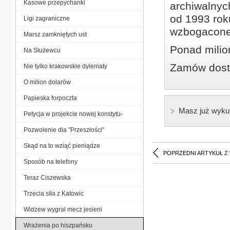
Kasowe przepychanki
archiwalnyc
od 1993 roku
Ligi zagraniczne
wzbogacone
Marsz zamkniętych ust
Ponad milio
Na Służewcu
Zamów dostę
Nie tylko krakowskie dylematy
O milion dolarów
Papieska forpoczta
Masz już wyku
Petycja w projekcie nowej konstytu-
Pozwolenie dla "Przeszłości"
Skąd na to wziąć pieniądze
POPRZEDNI ARTYKUŁ Z
Sposób na telefony
Teraz Ciszewska
Trzecia siła z Katowic
Widzew wygrał mecz jesieni
Wrażenia po hiszpańsku