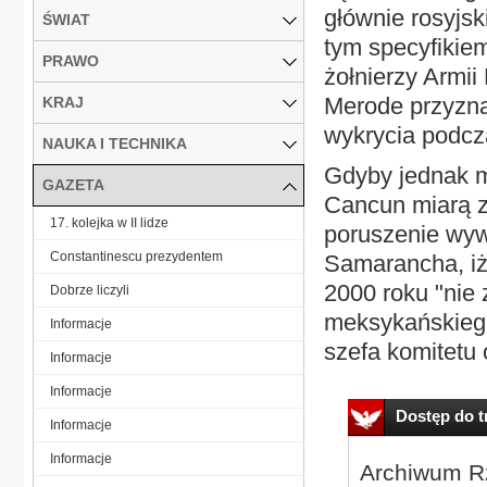
głównie rosyjs
ŚWIAT
tym specyfikiem
PRAWO
żołnierzy Armii
Merode przyzna
KRAJ
wykrycia podcz
NAUKA I TECHNIKA
Gdyby jednak 
GAZETA
Cancun miarą z
17. kolejka w II lidze
poruszenie wyw
Constantinescu prezydentem
Samarancha, iż
2000 roku "nie 
Dobrze liczyli
meksykańskiego
Informacje
szefa komitetu 
Informacje
Informacje
Dostęp do tr
Informacje
Informacje
Archiwum Rz