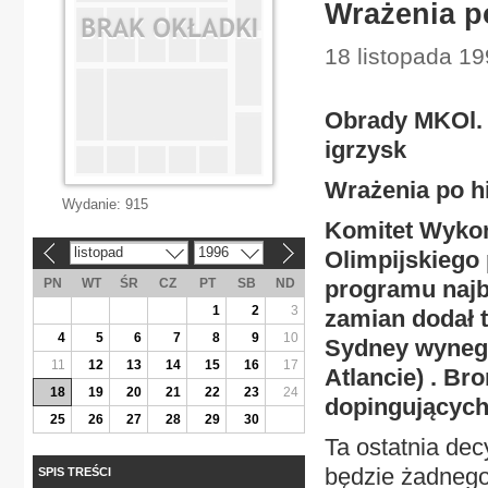
Wrażenia p
18 listopada 19
Obrady MKOl. 
igrzysk
Wrażenia po h
Wydanie:
915
Komitet Wyko
listopad
1996
Olimpijskiego 
«
»
PN
WT
ŚR
CZ
PT
SB
ND
programu najbl
1
2
3
zamian dodał 
4
5
6
7
8
9
10
Sydney wynego
11
12
13
14
15
16
17
Atlancie) . Br
18
19
20
21
22
23
24
dopingujących
25
26
27
28
29
30
Ta ostatnia dec
będzie żadnego
SPIS TREŚCI