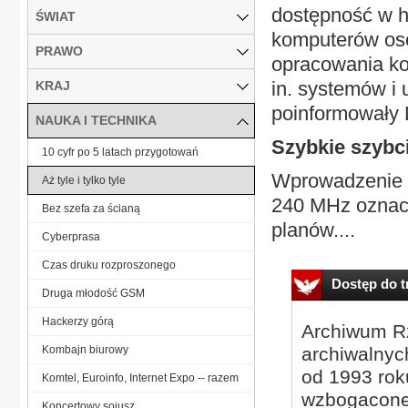
dostępność w h
ŚWIAT
komputerów oso
PRAWO
opracowania kol
in. systemów i 
KRAJ
poinformowały 
NAUKA I TECHNIKA
Szybkie szybci
10 cyfr po 5 latach przygotowań
Wprowadzenie p
Aż tyle i tylko tyle
240 MHz oznacz
Bez szefa za ścianą
planów....
Cyberprasa
Czas druku rozproszonego
Dostęp do tr
Druga młodość GSM
Hackerzy górą
Archiwum Rz
Kombajn biurowy
archiwalnyc
od 1993 roku
Komtel, Euroinfo, Internet Expo -- razem
wzbogacone
Koncertowy sojusz