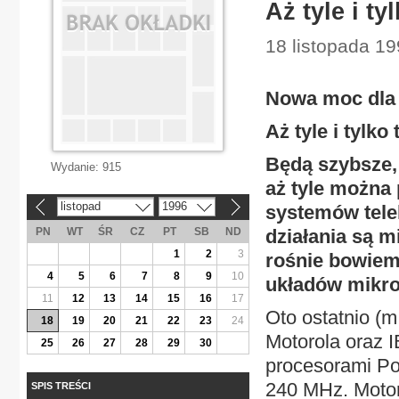
Aż tyle i ty
18 listopada 19
Nowa moc dla 
Aż tyle i tylko 
Będą szybsze, 
Wydanie:
915
aż tyle można
listopad
1996
systemów tele
«
»
PN
WT
ŚR
CZ
PT
SB
ND
działania są m
1
2
3
rośnie bowiem
4
5
6
7
8
9
10
układów mikroe
11
12
13
14
15
16
17
Oto ostatnio (m
18
19
20
21
22
23
24
Motorola oraz 
25
26
27
28
29
30
procesorami Po
240 MHz. Motor
SPIS TREŚCI