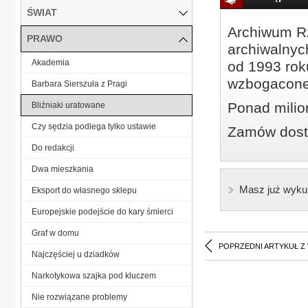
ŚWIAT
Archiwum Rz
PRAWO
archiwalnyc
Akademia
od 1993 roku
wzbogacone
Barbara Sierszuła z Pragi
Ponad milio
Bliźniaki uratowane
Czy sędzia podlega tylko ustawie
Zamów dostę
Do redakcji
Dwa mieszkania
Masz już wyku
Eksport do własnego sklepu
Europejskie podejście do kary śmierci
Graf w domu
POPRZEDNI ARTYKUŁ Z
Najczęściej u dziadków
Narkotykowa szajka pod kluczem
Nie rozwiązane problemy