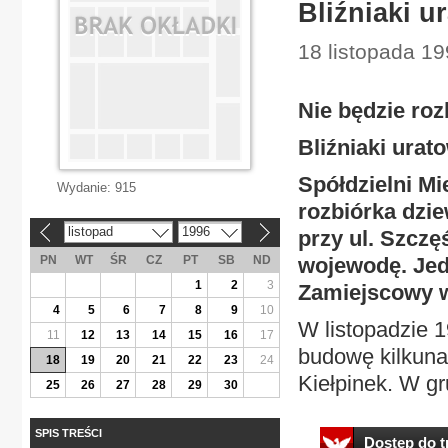
Bliźniaki u
18 listopada 19
Nie będzie roz
Bliźniaki urat
Spółdzielni M
Wydanie:
915
rozbiórka dzi
listopad
1996
przy ul. Szczę
«
»
PN
WT
ŚR
CZ
PT
SB
ND
wojewodę. Jed
1
2
3
Zamiejscowy w
4
5
6
7
8
9
10
W listopadzie 1
11
12
13
14
15
16
17
budowę kilkuna
18
19
20
21
22
23
24
Kiełpinek. W gr
25
26
27
28
29
30
SPIS TREŚCI
Dostęp do tr