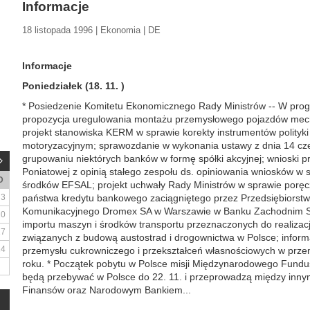
Informacje
18 listopada 1996 | Ekonomia | DE
Informacje
Poniedziałek (18. 11. )
* Posiedzenie Komitetu Ekonomicznego Rady Ministrów -- W prog
propozycja uregulowania montażu przemysłowego pojazdów mech
projekt stanowiska KERM w sprawie korekty instrumentów polityk
motoryzacyjnym; sprawozdanie w wykonania ustawy z dnia 14 czer
grupowaniu niektórych banków w formę spółki akcyjnej; wnioski 
Poniatowej z opinią stałego zespołu ds. opiniowania wniosków w 
D
środków EFSAL; projekt uchwały Rady Ministrów w sprawie poręc
3
państwa kredytu bankowego zaciągniętego przez Przedsiębiorst
Komunikacyjnego Dromex SA w Warszawie w Banku Zachodnim SA
10
importu maszyn i środków transportu przeznaczonych do realizacj
17
związanych z budową austostrad i drogownictwa w Polsce; informa
24
przemysłu cukrowniczego i przekształceń własnościowych w prze
roku. * Początek pobytu w Polsce misji Międzynarodowego Fun
będą przebywać w Polsce do 22. 11. i przeprowadzą między inny
Finansów oraz Narodowym Bankiem...