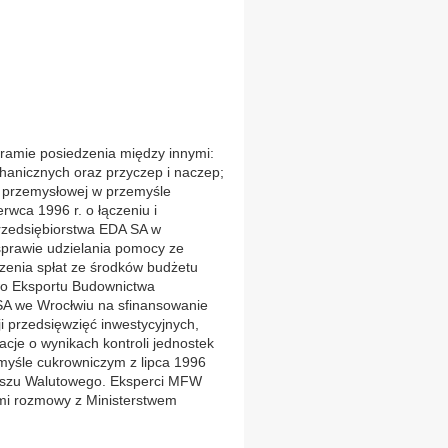
ramie posiedzenia między innymi:
anicznych oraz przyczep i naczep;
i przemysłowej w przemyśle
wca 1996 r. o łączeniu i
przedsiębiorstwa EDA SA w
sprawie udzielania pomocy ze
zenia spłat ze środków budżetu
wo Eksportu Budownictwa
 we Wrocłwiu na sfinansowanie
i przedsięwzięć inwestycyjnych,
cje o wynikach kontroli jednostek
myśle cukrowniczym z lipca 1996
duszu Walutowego. Eksperci MFW
mi rozmowy z Ministerstwem