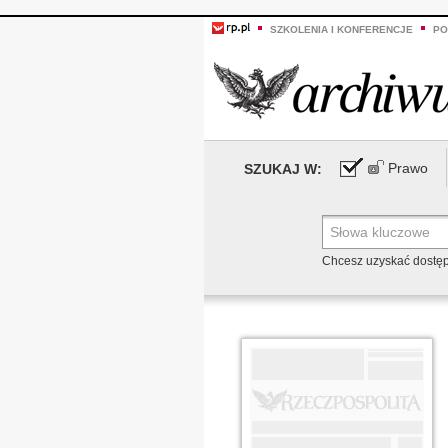
SZKOLENIA I KONFERENCJE
PO
Prawo
SZUKAJ W:
Chcesz uzyskać dostę