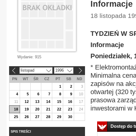
Informacje
18 listopada 19
TYDZIEŃ W SP
Informacje
Poniedziałek, 
Wydanie:
915
* Elektromonta
listopad
1996
«
»
Minimalna cena 
PN
WT
ŚR
CZ
PT
SB
ND
zapisów na akcje
1
2
3
otwartej (320 ty
4
5
6
7
8
9
10
prasowa zarządu
11
12
13
14
15
16
17
inwestorami w K
18
19
20
21
22
23
24
25
26
27
28
29
30
Dostęp do tr
SPIS TREŚCI