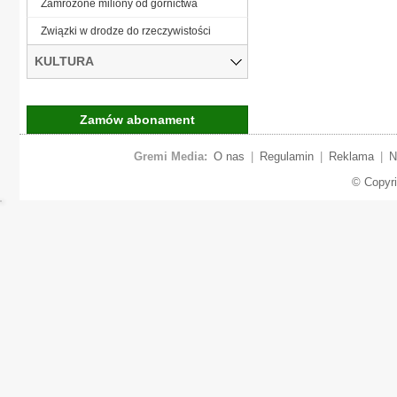
Zamrożone miliony od górnictwa
Związki w drodze do rzeczywistości
KULTURA
Zamów abonament
Gremi Media:
O nas
|
Regulamin
|
Reklama
|
N
© Copyr