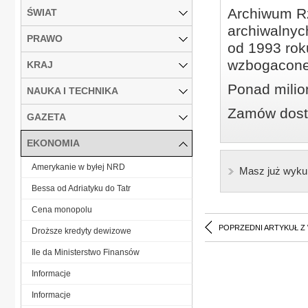
Archiwum Rz
ŚWIAT
archiwalnyc
PRAWO
od 1993 roku
wzbogacone
KRAJ
Ponad milio
NAUKA I TECHNIKA
Zamów dostę
GAZETA
EKONOMIA
Amerykanie w byłej NRD
Masz już wyku
Bessa od Adriatyku do Tatr
Cena monopolu
POPRZEDNI ARTYKUŁ Z
Droższe kredyty dewizowe
Ile da Ministerstwo Finansów
Informacje
Informacje