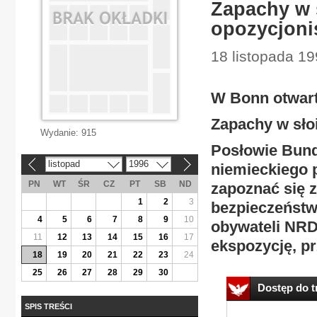
Zapachy w s
opozycjoni
18 listopada 19
W Bonn otwar
Zapachy w słoi
Wydanie:
915
Posłowie Bund
listopad
1996
niemieckiego 
«
»
PN
WT
ŚR
CZ
PT
SB
ND
zapoznać się 
1
2
3
bezpieczeństwa
4
5
6
7
8
9
10
obywateli NRD
11
12
13
14
15
16
17
ekspozycję, p
18
19
20
21
22
23
24
25
26
27
28
29
30
Dostęp do tr
SPIS TREŚCI