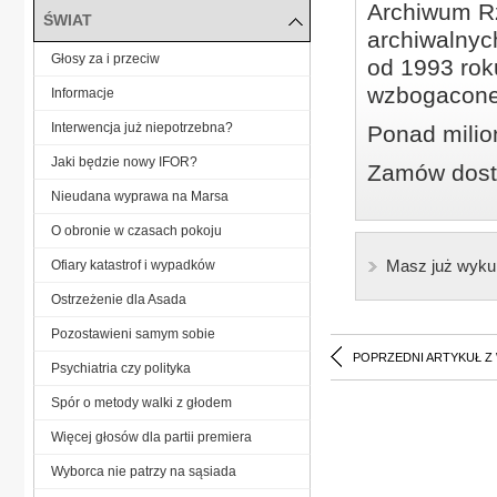
Archiwum Rz
ŚWIAT
archiwalnyc
Głosy za i przeciw
od 1993 roku
wzbogacone
Informacje
Interwencja już niepotrzebna?
Ponad milio
Jaki będzie nowy IFOR?
Zamów dostę
Nieudana wyprawa na Marsa
O obronie w czasach pokoju
Masz już wyku
Ofiary katastrof i wypadków
Ostrzeżenie dla Asada
Pozostawieni samym sobie
POPRZEDNI ARTYKUŁ Z
Psychiatria czy polityka
Spór o metody walki z głodem
Więcej głosów dla partii premiera
Wyborca nie patrzy na sąsiada