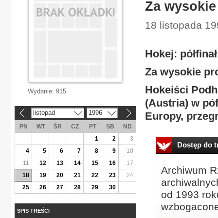
Za wysokie
18 listopada 1
Hokej: półfina
Za wysokie pr
Hokeiści Podh
Wydanie:
915
(Austria) w pó
listopad
1996
Europy, przegr
«
»
PN
WT
ŚR
CZ
PT
SB
ND
1
2
3
Dostęp do tr
4
5
6
7
8
9
10
11
12
13
14
15
16
17
Archiwum Rz
18
19
20
21
22
23
24
archiwalnyc
25
26
27
28
29
30
od 1993 roku
wzbogacone
SPIS TREŚCI