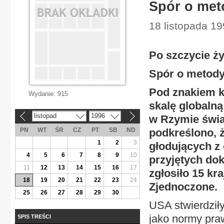
Spór o met
18 listopada 19
Po szczycie 
Spór o metody
Pod znakiem k
Wydanie:
915
skalę globalną
listopad
1996
w Rzymie świa
«
»
PN
WT
ŚR
CZ
PT
SB
ND
podkreślono, ż
1
2
3
głodujących z
4
5
6
7
8
9
10
przyjętych dok
11
12
13
14
15
16
17
zgłosiło 15 kr
18
19
20
21
22
23
24
Zjednoczone.
25
26
27
28
29
30
USA stwierdziły
jako normy praw
SPIS TREŚCI