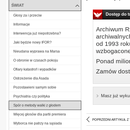
ŚWIAT
Dostęp do tr
Głosy za i przeciw
Informacje
Archiwum Rz
Interwencja już niepotrzebna?
archiwalnyc
Jaki będzie nowy IFOR?
od 1993 roku
wzbogacone
Nieudana wyprawa na Marsa
Ponad milio
O obronie w czasach pokoju
Ofiary katastrof i wypadków
Zamów dostę
Ostrzeżenie dla Asada
Pozostawieni samym sobie
Masz już wyku
Psychiatria czy polityka
Spór o metody walki z głodem
Więcej głosów dla partii premiera
POPRZEDNI ARTYKUŁ Z
Wyborca nie patrzy na sąsiada