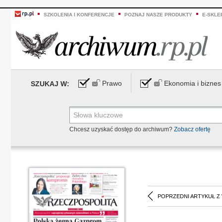
SZKOLENIA I KONFERENCJE
POZNAJ NASZE PRODUKTY
E-SKLE
Prawo
Ekonomia i biznes
SZUKAJ W:
Chcesz uzyskać dostęp do archiwum?
Zobacz ofertę
POPRZEDNI ARTYKUŁ Z