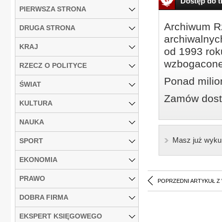
Dostęp do tr
PIERWSZA STRONA
Archiwum Rz
DRUGA STRONA
archiwalnyc
KRAJ
od 1993 roku
wzbogacone
RZECZ O POLITYCE
Ponad milio
ŚWIAT
Zamów dostę
KULTURA
NAUKA
Masz już wyku
SPORT
EKONOMIA
PRAWO
POPRZEDNI ARTYKUŁ Z
DOBRA FIRMA
EKSPERT KSIĘGOWEGO