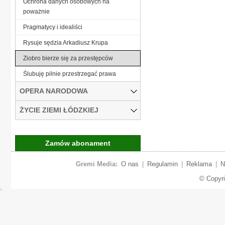
Ochrona danych osobowych na
poważnie
Pragmatycy i idealiści
Rysuje sędzia Arkadiusz Krupa
Ziobro bierze się za przestępców
Ślubuję pilnie przestrzegać prawa
OPERA NARODOWA
ŻYCIE ZIEMI ŁÓDZKIEJ
Zamów abonament
Gremi Media:
O nas
|
Regulamin
|
Reklama
|
N
© Copyr