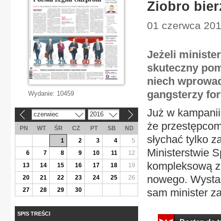
Ziobro bier
01 czerwca 201
Jeżeli ministe
skuteczny pom
niech wprowad
gangsterzy for
Wydanie:
10459
Już w kampanii
czerwiec
2016
«
»
że przestępcom
PN
WT
ŚR
CZ
PT
SB
ND
słychać tylko z
1
2
3
4
5
Ministerstwie 
6
7
8
9
10
11
12
kompleksową zm
13
14
15
16
17
18
19
nowego. Wystar
20
21
22
23
24
25
26
27
28
29
30
sam minister zao
SPIS TREŚCI