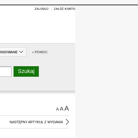
ZALOGUJ
ZAŁÓŻ KONTO
ANSOWANE
+ POMOC
A
A
A
NASTĘPNY ARTYKUŁ Z WYDANIA