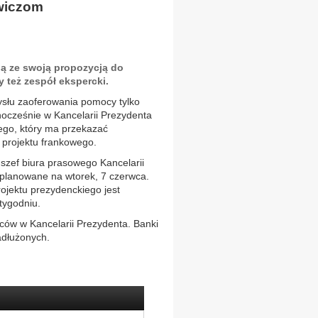
owiczom
ą ze swoją propozycją do
y też zespół ekspercki.
łu zaoferowania pomocy tylko
ocześnie w Kancelarii Prezydenta
iego, który ma przekazać
 projektu frankowego.
szef biura prasowego Kancelarii
zaplanowane na wtorek, 7 czerwca.
ojektu prezydenckiego jest
tygodniu.
ów w Kancelarii Prezydenta. Banki
adłużonych.