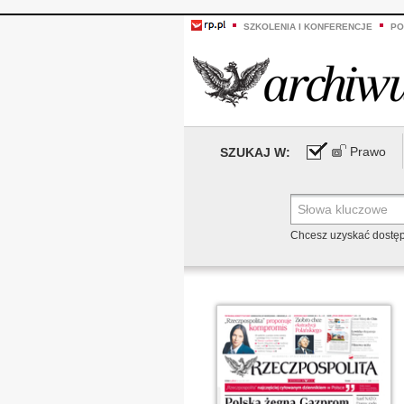
SZKOLENIA I KONFERENCJE
PO
Prawo
SZUKAJ W:
Chcesz uzyskać dostę