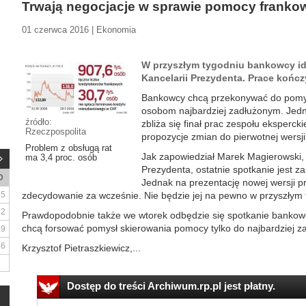
Trwają negocjacje w sprawie pomocy frank
01 czerwca 2016 | Ekonomia
W przyszłym tygodniu bankowcy id
Kancelarii Prezydenta. Prace kończ
Bankowcy chcą przekonywać do pomys
osobom najbardziej zadłużonym. Jedn
źródło:
zbliża się finał prac zespołu eksperck
Rzeczpospolita
propozycje zmian do pierwotnej wersji
Problem z obsługą rat
Jak zapowiedział Marek Magierowski, 
ma 3,4 proc. osób
Prezydenta, ostatnie spotkanie jest 
D
Jednak na prezentację nowej wersji pr
5
zdecydowanie za wcześnie. Nie będzie jej na pewno w przyszłym 
12
Prawdopodobnie także we wtorek odbędzie się spotkanie bankowc
chcą forsować pomysł skierowania pomocy tylko do najbardziej z
19
26
Krzysztof Pietraszkiewicz,...
Dostęp do treści Archiwum.rp.pl jest płatny.