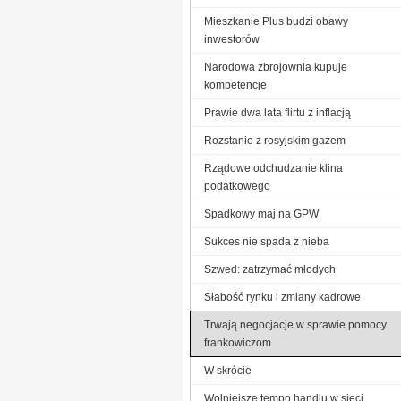
Mieszkanie Plus budzi obawy
inwestorów
Narodowa zbrojownia kupuje
kompetencje
Prawie dwa lata flirtu z inflacją
Rozstanie z rosyjskim gazem
Rządowe odchudzanie klina
podatkowego
Spadkowy maj na GPW
Sukces nie spada z nieba
Szwed: zatrzymać młodych
Słabość rynku i zmiany kadrowe
Trwają negocjacje w sprawie pomocy
frankowiczom
W skrócie
Wolniejsze tempo handlu w sieci