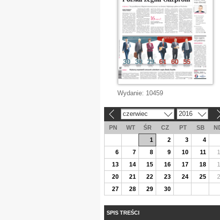
Wydanie:
10459
czerwiec
2016
«
»
PN
WT
ŚR
CZ
PT
SB
N
1
2
3
4
6
7
8
9
10
11
13
14
15
16
17
18
20
21
22
23
24
25
27
28
29
30
SPIS TREŚCI