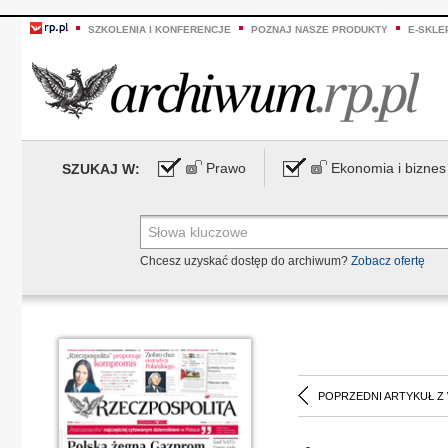
SZKOLENIA I KONFERENCJE
POZNAJ NASZE PRODUKTY
E-SKLE
Prawo
Ekonomia i biznes
SZUKAJ W:
Chcesz uzyskać dostęp do archiwum?
Zobacz ofertę
POPRZEDNI ARTYKUŁ Z