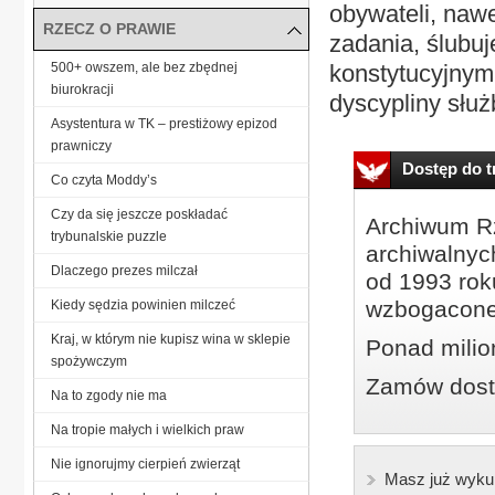
obywateli, naw
RZECZ O PRAWIE
zadania, ślubuj
500+ owszem, ale bez zbędnej
konstytucyjnym
biurokracji
dyscypliny służ
Asystentura w TK – prestiżowy epizod
prawniczy
Dostęp do tr
Co czyta Moddy’s
Czy da się jeszcze poskładać
Archiwum Rz
trybunalskie puzzle
archiwalnyc
Dlaczego prezes milczał
od 1993 roku
wzbogacone
Kiedy sędzia powinien milczeć
Kraj, w którym nie kupisz wina w sklepie
Ponad milio
spożywczym
Zamów dostę
Na to zgody nie ma
Na tropie małych i wielkich praw
Nie ignorujmy cierpień zwierząt
Masz już wyku