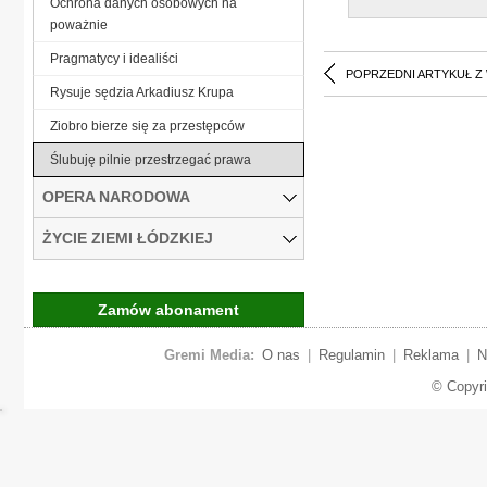
Ochrona danych osobowych na
poważnie
Pragmatycy i idealiści
POPRZEDNI ARTYKUŁ Z
Rysuje sędzia Arkadiusz Krupa
Ziobro bierze się za przestępców
Ślubuję pilnie przestrzegać prawa
OPERA NARODOWA
ŻYCIE ZIEMI ŁÓDZKIEJ
Zamów abonament
Gremi Media:
O nas
|
Regulamin
|
Reklama
|
N
© Copyr