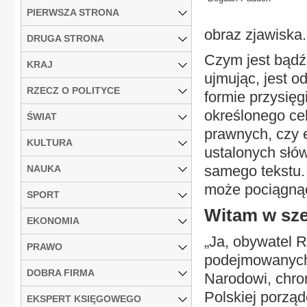
PIERWSZA STRONA
obraz zjawiska.
DRUGA STRONA
Czym jest bądź
KRAJ
ujmując, jest o
RZECZ O POLITYCE
formie przysięg
określonego cel
ŚWIAT
prawnych, czy 
KULTURA
ustalonych słó
samego tekstu.
NAUKA
może pociągnąć
SPORT
Witam w sze
EKONOMIA
„Ja, obywatel R
PRAWO
podejmowanych 
DOBRA FIRMA
Narodowi, chro
Polskiej porzą
EKSPERT KSIĘGOWEGO