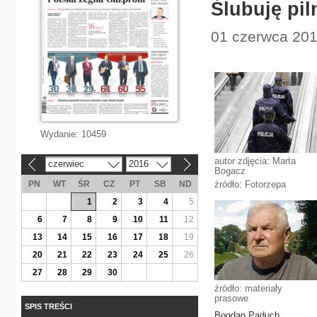
Ślubuję pil
01 czerwca 201
Wydanie:
10459
autor zdjęcia: Marta
czerwiec
2016
«
»
Bogacz
PN
WT
ŚR
CZ
PT
SB
ND
źródło: Fotorzepa
1
2
3
4
5
6
7
8
9
10
11
12
13
14
15
16
17
18
19
20
21
22
23
24
25
26
27
28
29
30
źródło: materiały
prasowe
SPIS TREŚCI
Bogdan Paduch