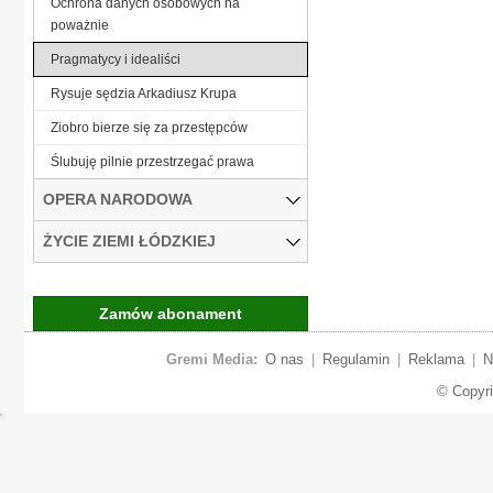
Ochrona danych osobowych na
poważnie
Pragmatycy i idealiści
Rysuje sędzia Arkadiusz Krupa
Ziobro bierze się za przestępców
Ślubuję pilnie przestrzegać prawa
OPERA NARODOWA
ŻYCIE ZIEMI ŁÓDZKIEJ
Zamów abonament
Gremi Media:
O nas
|
Regulamin
|
Reklama
|
N
© Copyr