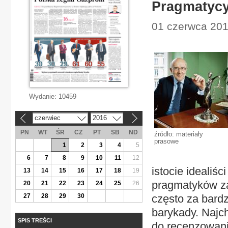
Pragmatycy 
01 czerwca 2016
Wydanie:
10459
czerwiec
2016
«
»
PN
WT
ŚR
CZ
PT
SB
ND
źródło: materiały
prasowe
1
2
3
4
5
6
7
8
9
10
11
12
istocie idealiśc
13
14
15
16
17
18
19
pragmatyków za
20
21
22
23
24
25
26
27
28
29
30
często za bard
barykady. Najch
SPIS TREŚCI
do recenzowani