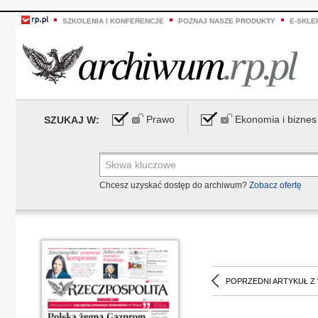
SZKOLENIA I KONFERENCJE
POZNAJ NASZE PRODUKTY
E-SKLE
Prawo
Ekonomia i biznes
SZUKAJ W:
Chcesz uzyskać dostęp do archiwum?
Zobacz ofertę
POPRZEDNI ARTYKUŁ Z