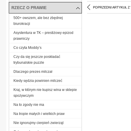
RZECZ O PRAWIE
POPRZEDNI ARTYKUŁ Z
500+ owszem, ale bez zbędnej
biurokracji
Asystentura w TK – prestiżowy epizod
prawniczy
Co czyta Moddy’s
Czy da się jeszcze poskładać
trybunalskie puzzle
Dlaczego prezes milczał
Kiedy sędzia powinien milczeć
Kraj, w którym nie kupisz wina w sklepie
spożywczym
Na to zgody nie ma
Na tropie małych i wielkich praw
Nie ignorujmy cierpień zwierząt