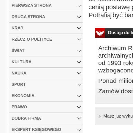
PIERWSZA STRONA
cenią postawę 
Potrafią być ba
DRUGA STRONA
KRAJ
Dostęp do tr
RZECZ O POLITYCE
Archiwum Rz
ŚWIAT
archiwalnyc
KULTURA
od 1993 roku
wzbogacone
NAUKA
Ponad milio
SPORT
Zamów dostę
EKONOMIA
PRAWO
Masz już wyku
DOBRA FIRMA
EKSPERT KSIĘGOWEGO