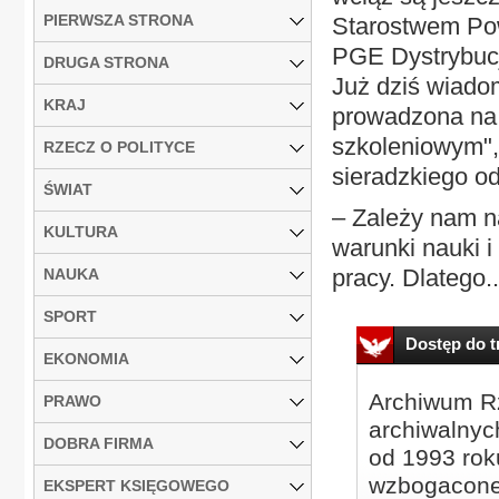
PIERWSZA STRONA
Starostwem Po
PGE Dystrybucj
DRUGA STRONA
Już dziś wiado
KRAJ
prowadzona na 
szkoleniowym",
RZECZ O POLITYCE
sieradzkiego o
ŚWIAT
– Zależy nam n
KULTURA
warunki nauki 
pracy. Dlatego..
NAUKA
SPORT
Dostęp do tr
EKONOMIA
Archiwum Rz
PRAWO
archiwalnyc
DOBRA FIRMA
od 1993 roku
wzbogacone
EKSPERT KSIĘGOWEGO