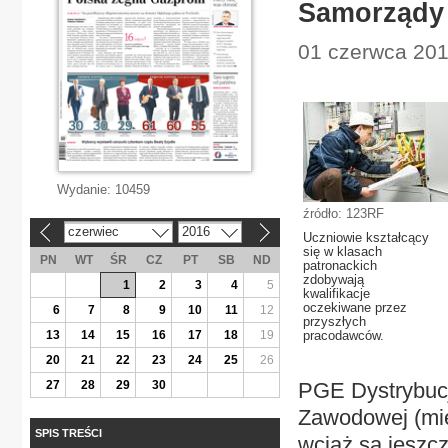
Samorządy 
01 czerwca 2016
Wydanie:
10459
źródło: 123RF
czerwiec
2016
«
»
Uczniowie kształcący
się w klasach
PN
WT
ŚR
CZ
PT
SB
ND
patronackich
zdobywają
1
2
3
4
5
kwalifikacje
oczekiwane przez
6
7
8
9
10
11
12
przyszłych
13
14
15
16
17
18
19
pracodawców.
20
21
22
23
24
25
26
27
28
29
30
PGE Dystrybucj
Zawodowej (mie
SPIS TREŚCI
wciąż są jeszcz