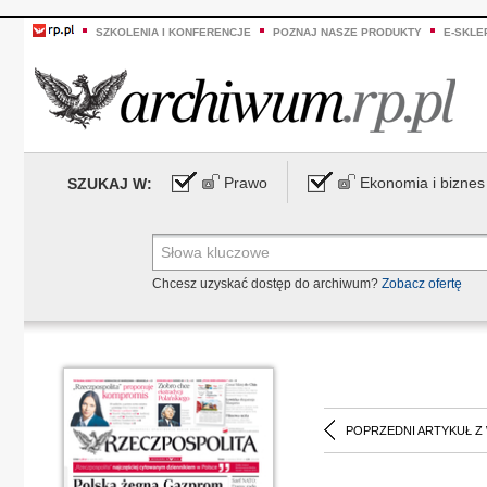
SZKOLENIA I KONFERENCJE
POZNAJ NASZE PRODUKTY
E-SKLE
Prawo
Ekonomia i biznes
SZUKAJ W:
Chcesz uzyskać dostęp do archiwum?
Zobacz ofertę
POPRZEDNI ARTYKUŁ Z