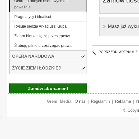
Zamów dostę
Ochrona danych osobowych na
poważnie
Pragmatycy i idealiści
Masz już wyku
Rysuje sędzia Arkadiusz Krupa
Ziobro bierze się za przestępców
Ślubuję pilnie przestrzegać prawa
POPRZEDNI ARTYKUŁ Z
OPERA NARODOWA
ŻYCIE ZIEMI ŁÓDZKIEJ
Zamów abonament
Gremi Media:
O nas
|
Regulamin
|
Reklama
|
N
© Copyr