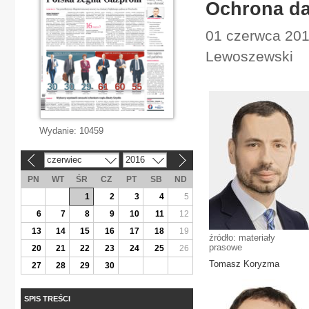
Ochrona d
01 czerwca 201
Lewoszewski
Wydanie:
10459
czerwiec
2016
«
»
PN
WT
ŚR
CZ
PT
SB
ND
1
2
3
4
5
6
7
8
9
10
11
12
13
14
15
16
17
18
19
źródło: materiały
prasowe
20
21
22
23
24
25
26
Tomasz Koryzma
27
28
29
30
SPIS TREŚCI