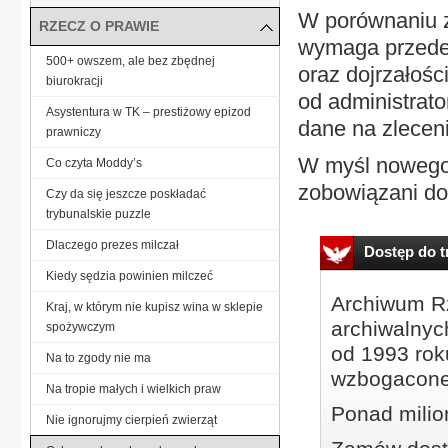
W porównaniu z
RZECZ O PRAWIE
wymaga przede 
500+ owszem, ale bez zbędnej
oraz dojrzałoś
biurokracji
od administrat
Asystentura w TK – prestiżowy epizod
dane na zleceni
prawniczy
W myśl nowego 
Co czyta Moddy’s
zobowiązani do
Czy da się jeszcze poskładać
trybunalskie puzzle
Dlaczego prezes milczał
Dostęp do tr
Kiedy sędzia powinien milczeć
Archiwum Rz
Kraj, w którym nie kupisz wina w sklepie
archiwalnyc
spożywczym
od 1993 roku
Na to zgody nie ma
wzbogacone
Na tropie małych i wielkich praw
Ponad milio
Nie ignorujmy cierpień zwierząt