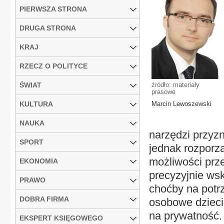
PIERWSZA STRONA
DRUGA STRONA
KRAJ
RZECZ O POLITYCE
ŚWIAT
źródło: materiały
prasowe
KULTURA
Marcin Lewoszewski
NAUKA
narzędzi przyz
SPORT
jednak rozporz
możliwości prz
EKONOMIA
precyzyjnie wsk
PRAWO
choćby na potr
DOBRA FIRMA
osobowe dzieci
na prywatność.
EKSPERT KSIĘGOWEGO