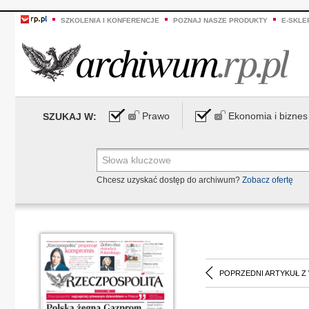
SZKOLENIA I KONFERENCJE
POZNAJ NASZE PRODUKTY
E-SKLE
Prawo
Ekonomia i biznes
SZUKAJ W:
Chcesz uzyskać dostęp do archiwum?
Zobacz ofertę
POPRZEDNI ARTYKUŁ Z