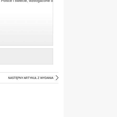
 Polsce i świecie, wzbogacone o
NASTĘPNY ARTYKUŁ Z WYDANIA