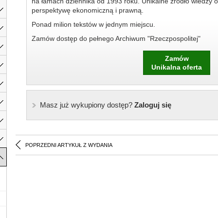
na łamach dziennika od 1993 roku. Unikalne źródło wiedzy o
perspektywę ekonomiczną i prawną.
Ponad milion tekstów w jednym miejscu.
Zamów dostęp do pełnego Archiwum "Rzeczpospolitej"
Zamów
Unikalna oferta
Masz już wykupiony dostęp?
Zaloguj się
POPRZEDNI ARTYKUŁ Z WYDANIA