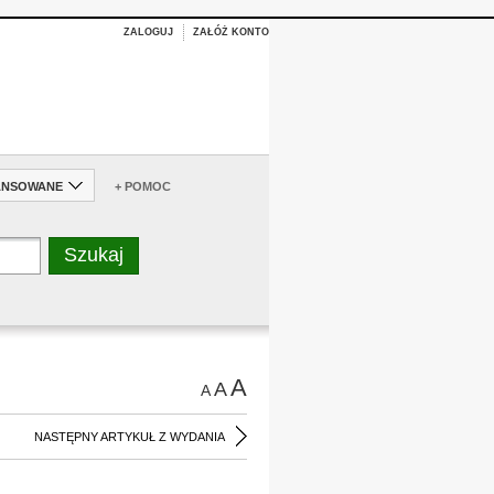
ZALOGUJ
ZAŁÓŻ KONTO
ANSOWANE
+ POMOC
A
A
A
NASTĘPNY ARTYKUŁ Z WYDANIA