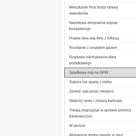
Mieszkanie Plus budzi obawy
inwestorów
Narodowa zbrojownia kupuje
kompetencje
Prawie dwa lata flirtu z inflacją
Rozstanie z rosyjskim gazem
Rządowe odchudzanie klina
podatkowego
Spadkowy maj na GPW
Sukces nie spada z nieba
Szwed: zatrzymać młodych
Słabość rynku i zmiany kadrowe
Trwają negocjacje w sprawie pomocy
frankowiczom
W skrócie
Wolniejsze tempo handlu w sieci