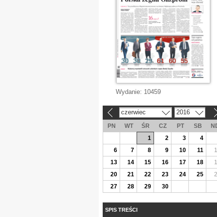
Wydanie:
10459
czerwiec
2016
«
»
PN
WT
ŚR
CZ
PT
SB
N
1
2
3
4
6
7
8
9
10
11
13
14
15
16
17
18
20
21
22
23
24
25
27
28
29
30
SPIS TREŚCI