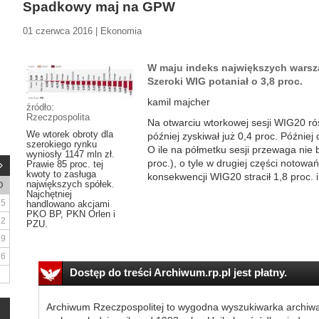
Spadkowy maj na GPW
01 czerwca 2016 | Ekonomia
W maju indeks największych warsza
Szeroki WIG potaniał o 3,8 proc.
kamil majcher
źródło:
Rzeczpospolita
Na otwarciu wtorkowej sesji WIG20 rós
We wtorek obroty dla
później zyskiwał już 0,4 proc. Później
szerokiego rynku
O ile na półmetku sesji przewaga nie 
wyniosły 1147 mln zł.
proc.), o tyle w drugiej części notowań
Prawie 85 proc. tej
kwoty to zasługa
konsekwencji WIG20 stracił 1,8 proc. i
największych spółek.
D
Najchętniej
5
handlowano akcjami
PKO BP, PKN Orlen i
12
PZU.
19
26
Dostęp do treści Archiwum.rp.pl jest płatny.
Archiwum Rzeczpospolitej to wygodna wyszukiwarka archiw