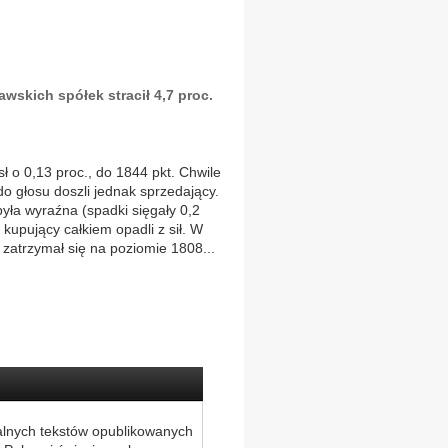
wskich spółek stracił 4,7 proc.
ł o 0,13 proc., do 1844 pkt. Chwile
 do głosu doszli jednak sprzedający.
była wyraźna (spadki sięgały 0,2
 kupujący całkiem opadli z sił. W
 zatrzymał się na poziomie 1808...
alnych tekstów opublikowanych