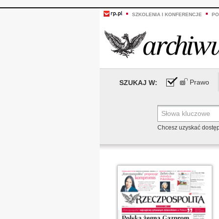
SZKOLENIA I KONFERENCJE
PO
Prawo
SZUKAJ W:
Chcesz uzyskać dostę