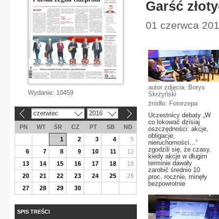
Garść złoty
01 czerwca 201
autor zdjęcia: Borys
Wydanie:
10459
Skrzyński
źródło: Fotorzepa
czerwiec
2016
«
»
Uczestnicy debaty „W
co lokować dzisiaj
PN
WT
ŚR
CZ
PT
SB
ND
oszczędności: akcje,
obligacje,
1
2
3
4
5
nieruchomości…”
zgodzili się, że czasy,
6
7
8
9
10
11
12
kiedy akcje w długim
terminie dawały
13
14
15
16
17
18
19
zarobić średnio 10
20
21
22
23
24
25
26
proc. rocznie, minęły
bezpowrotnie
27
28
29
30
SPIS TREŚCI