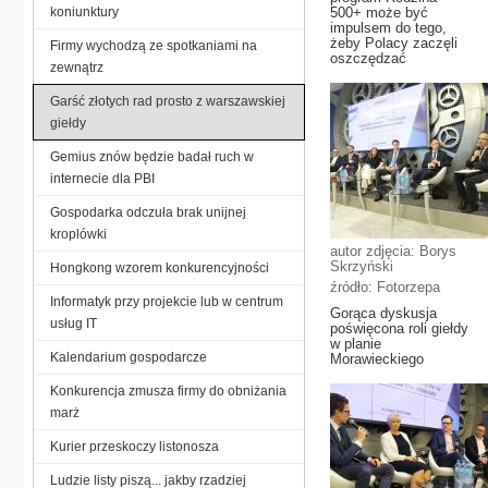
koniunktury
500+ może być
impulsem do tego,
żeby Polacy zaczęli
Firmy wychodzą ze spotkaniami na
oszczędzać
zewnątrz
Garść złotych rad prosto z warszawskiej
giełdy
Gemius znów będzie badał ruch w
internecie dla PBI
Gospodarka odczuła brak unijnej
kroplówki
autor zdjęcia: Borys
Skrzyński
Hongkong wzorem konkurencyjności
źródło: Fotorzepa
Informatyk przy projekcie lub w centrum
Gorąca dyskusja
usług IT
poświęcona roli giełdy
w planie
Kalendarium gospodarcze
Morawieckiego
Konkurencja zmusza firmy do obniżania
marż
Kurier przeskoczy listonosza
Ludzie listy piszą... jakby rzadziej