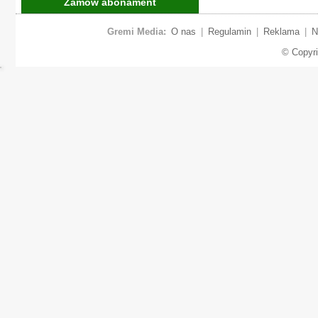
Zamów abonament
Gremi Media:
O nas
|
Regulamin
|
Reklama
|
N
© Copyr