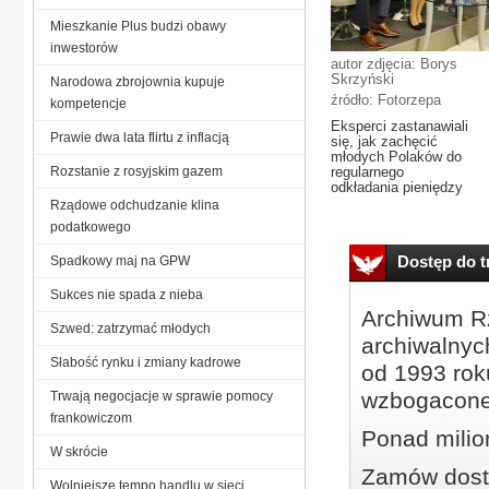
Mieszkanie Plus budzi obawy
inwestorów
autor zdjęcia: Borys
Skrzyński
Narodowa zbrojownia kupuje
źródło: Fotorzepa
kompetencje
Eksperci zastanawiali
Prawie dwa lata flirtu z inflacją
się, jak zachęcić
młodych Polaków do
Rozstanie z rosyjskim gazem
regularnego
odkładania pieniędzy
Rządowe odchudzanie klina
podatkowego
Dostęp do tr
Spadkowy maj na GPW
Sukces nie spada z nieba
Archiwum Rz
Szwed: zatrzymać młodych
archiwalnyc
Słabość rynku i zmiany kadrowe
od 1993 roku
wzbogacone
Trwają negocjacje w sprawie pomocy
frankowiczom
Ponad milio
W skrócie
Zamów dostę
Wolniejsze tempo handlu w sieci