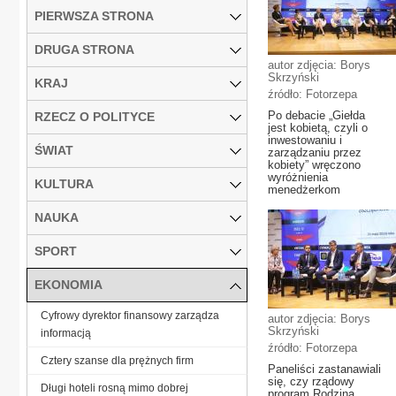
PIERWSZA STRONA
DRUGA STRONA
autor zdjęcia: Borys
Skrzyński
KRAJ
źródło: Fotorzepa
Po debacie „Giełda
RZECZ O POLITYCE
jest kobietą, czyli o
inwestowaniu i
ŚWIAT
zarządzaniu przez
kobiety” wręczono
wyróżnienia
KULTURA
menedżerkom
NAUKA
SPORT
EKONOMIA
Cyfrowy dyrektor finansowy zarządza
autor zdjęcia: Borys
Skrzyński
informacją
źródło: Fotorzepa
Cztery szanse dla prężnych firm
Paneliści zastanawiali
się, czy rządowy
Długi hoteli rosną mimo dobrej
program Rodzina