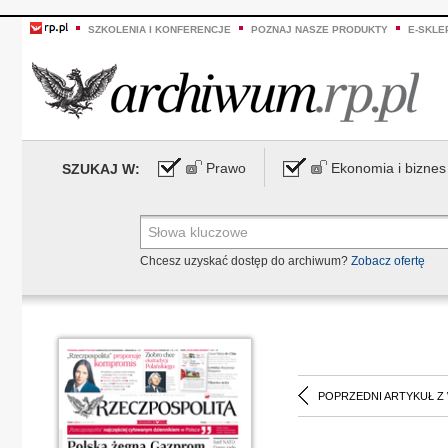
SZKOLENIA I KONFERENCJE
POZNAJ NASZE PRODUKTY
E-SKLE
Prawo
Ekonomia i biznes
SZUKAJ W:
Chcesz uzyskać dostęp do archiwum?
Zobacz ofertę
POPRZEDNI ARTYKUŁ Z