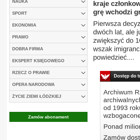
NAUKA
kraje członkow
grę wchodzi gr
SPORT
Pierwsza decyz
EKONOMIA
dwóch lat, ale 
PRAWO
zwiększyć do 16
wszak imigranci 
DOBRA FIRMA
powiedzieć....
EKSPERT KSIĘGOWEGO
RZECZ O PRAWIE
Dostęp do tr
OPERA NARODOWA
Archiwum Rz
ŻYCIE ZIEMI ŁÓDZKIEJ
archiwalnyc
od 1993 roku
wzbogacone
Zamów abonament
Ponad milio
Zamów dostę