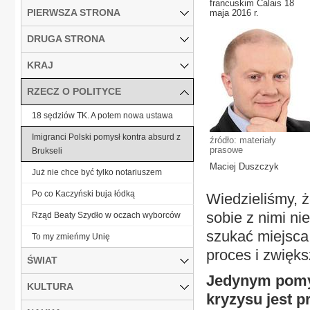
francuskim Calais 18
PIERWSZA STRONA
maja 2016 r.
DRUGA STRONA
KRAJ
RZECZ O POLITYCE
18 sędziów TK. A potem nowa ustawa
Imigranci Polski pomysł kontra absurd z
źródło: materiały
prasowe
Brukseli
Maciej Duszczyk
Już nie chce być tylko notariuszem
Po co Kaczyński buja łódką
Wiedzieliśmy, 
sobie z nimi ni
Rząd Beaty Szydło w oczach wyborców
szukać miejsca
To my zmieńmy Unię
proces i zwięks
ŚWIAT
Jedynym pomys
KULTURA
kryzysu jest 