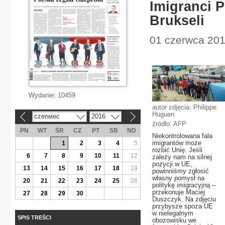
Imigranci P
Brukseli
01 czerwca 2016
Wydanie:
10459
autor zdjęcia: Philippe
Huguen
czerwiec
2016
«
»
źródło: AFP
PN
WT
ŚR
CZ
PT
SB
ND
Niekontrolowana fala
imigrantów może
1
2
3
4
5
rozbić Unię. Jeśli
6
7
8
9
10
11
12
zależy nam na silnej
pozycji w UE,
13
14
15
16
17
18
19
powinniśmy zgłosić
własny pomysł na
20
21
22
23
24
25
26
politykę imigracyjną –
przekonuje Maciej
27
28
29
30
Duszczyk. Na zdjęciu
przybysze spoza UE
w nielegalnym
SPIS TREŚCI
obozowisku we