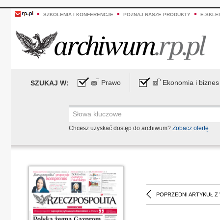
SZKOLENIA I KONFERENCJE
POZNAJ NASZE PRODUKTY
E-SKLE
Prawo
Ekonomia i biznes
SZUKAJ W:
Chcesz uzyskać dostęp do archiwum?
Zobacz ofertę
POPRZEDNI ARTYKUŁ Z