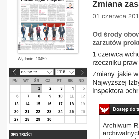
Zmiana zas
01 czerwca 201
Od środy obowi
zarzutów proku
1 czerwca wcho
Wydanie:
10459
rzeczniku praw 
czerwiec
2016
Zmiany, jakie w
«
»
PN
WT
ŚR
CZ
PT
SB
ND
Najwyższej Izby
1
2
3
4
5
inspektora och
6
7
8
9
10
11
12
13
14
15
16
17
18
19
Dostęp do tr
20
21
22
23
24
25
26
27
28
29
30
Archiwum Rz
archiwalnyc
SPIS TREŚCI