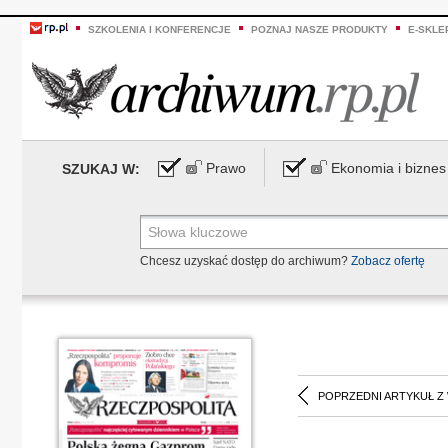
SZKOLENIA I KONFERENCJE
POZNAJ NASZE PRODUKTY
E-SKLE
Prawo
Ekonomia i biznes
SZUKAJ W:
Chcesz uzyskać dostęp do archiwum?
Zobacz ofertę
POPRZEDNI ARTYKUŁ Z