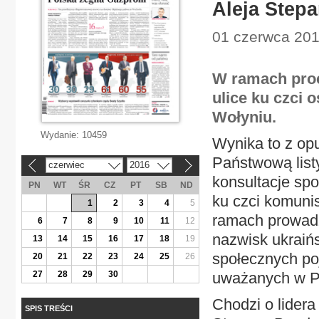
Aleja Step
01 czerwca 201
W ramach proc
ulice ku czci 
Wołyniu.
Wydanie:
10459
Wynika to z op
Państwową listy
czerwiec
2016
«
»
konsultacje sp
PN
WT
ŚR
CZ
PT
SB
ND
ku czci komuni
1
2
3
4
5
ramach prowadz
6
7
8
9
10
11
12
nazwisk ukraińs
13
14
15
16
17
18
19
społecznych poj
20
21
22
23
24
25
26
27
28
29
30
uważanych w Po
Chodzi o lidera
SPIS TREŚCI