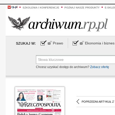
SZKOLENIA I KONFERENCJE
POZNAJ NASZE PRODUKTY
E-SKLE
Prawo
Ekonomia i biznes
SZUKAJ W:
Chcesz uzyskać dostęp do archiwum?
Zobacz ofertę
POPRZEDNI ARTYKUŁ Z