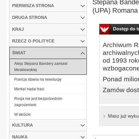
Stepana Bander
PIERWSZA STRONA
(UPA) Romana 
DRUGA STRONA
Dostęp do tr
KRAJ
RZECZ O POLITYCE
Archiwum Rz
archiwalnyc
ŚWIAT
od 1993 roku
Aleja Stepana Bandery zamiast
wzbogacone
Moskiewskiej
Ponad milio
Francja stawia na rewolucję
Zamów dostę
Merkel nadal traci
Rosja nie jest bezpośrednim
zagrożeniem
W skrócie
Masz już wyku
KULTURA
NAUKA