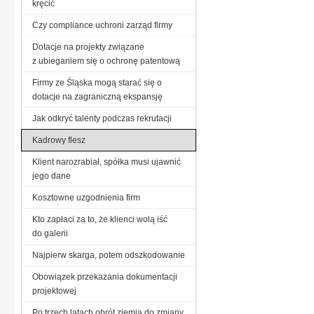
kręcić
Czy compliance uchroni zarząd firmy
Dotacje na projekty związane
z ubieganiem się o ochronę patentową
Firmy ze Śląska mogą starać się o
dotacje na zagraniczną ekspansję
Jak odkryć talenty podczas rekrutacji
Kadrowy flesz
Klient narozrabiał, spółka musi ujawnić
jego dane
Kosztowne uzgodnienia firm
Kto zapłaci za to, że klienci wolą iść
do galerii
Najpierw skarga, potem odszkodowanie
Obowiązek przekazania dokumentacji
projektowej
Po trzech latach obrót ziemią do zmiany