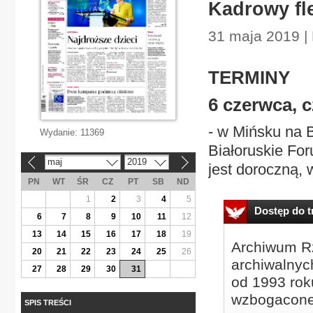
Kadrowy fl
31 maja 2019 | 
TERMINY
6 czerwca, 
- w Mińsku na B
Wydanie:
11369
Białoruskie Fo
maj
2019
«
»
jest doroczną, 
PN
WT
ŚR
CZ
PT
SB
ND
1
2
3
4
5
Dostęp do tr
6
7
8
9
10
11
12
13
14
15
16
17
18
19
Archiwum Rz
20
21
22
23
24
25
26
archiwalnyc
27
28
29
30
31
od 1993 roku
wzbogacone
SPIS TREŚCI