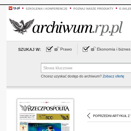
SZKOLENIA I KONFERENCJE
POZNAJ NASZE PRODUKTY
E-SKLE
Prawo
Ekonomia i biznes
SZUKAJ W:
Chcesz uzyskać dostęp do archiwum?
Zobacz ofertę
POPRZEDNI ARTYKUŁ Z