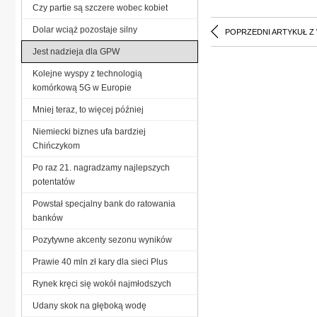
Czy partie są szczere wobec kobiet
Dolar wciąż pozostaje silny
POPRZEDNI ARTYKUŁ Z
Jest nadzieja dla GPW
Kolejne wyspy z technologią
komórkową 5G w Europie
Mniej teraz, to więcej później
Niemiecki biznes ufa bardziej
Chińczykom
Po raz 21. nagradzamy najlepszych
potentatów
Powstał specjalny bank do ratowania
banków
Pozytywne akcenty sezonu wyników
Prawie 40 mln zł kary dla sieci Plus
Rynek kręci się wokół najmłodszych
Udany skok na głęboką wodę