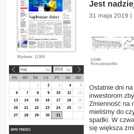
Jest nadzi
31 maja 2019 |
Wydanie:
11369
źródło:
Rzeczpospolita
maj
2019
«
»
PN
WT
ŚR
CZ
PT
SB
ND
1
2
3
4
5
Ostatnie dni na
6
7
8
9
10
11
12
inwestorom zby
13
14
15
16
17
18
19
Zmienność na na
20
21
22
23
24
25
26
mieliśmy do czy
27
28
29
30
31
spadki. W czwar
się większa zm
SPIS TREŚCI