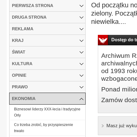
Od początku no
PIERWSZA STRONA
zielony. Począ
DRUGA STRONA
niewielka....
REKLAMA
Dostęp do tr
KRAJ
ŚWIAT
Archiwum Rz
archiwalnyc
KULTURA
od 1993 roku
OPINIE
wzbogacone
PRAWO
Ponad milio
EKONOMIA
Zamów dostę
Biznesowi liderzy XXX-lecia i tradycyjne
Orły
Co trzeba zrobić, by przyspieszenie
Masz już wyku
trwało