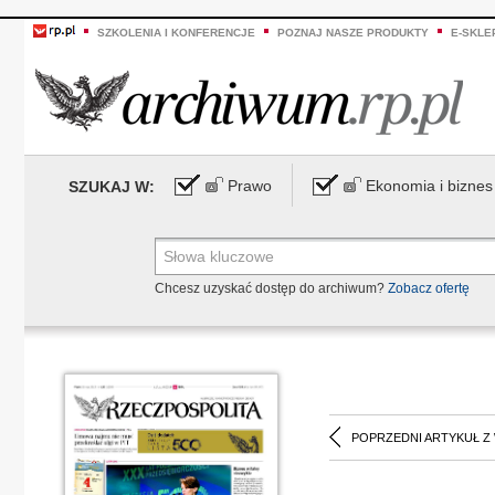
SZKOLENIA I KONFERENCJE
POZNAJ NASZE PRODUKTY
E-SKLE
Prawo
Ekonomia i biznes
SZUKAJ W:
Chcesz uzyskać dostęp do archiwum?
Zobacz ofertę
POPRZEDNI ARTYKUŁ Z