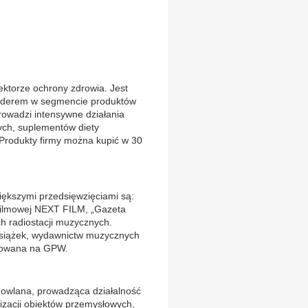
sektorze ochrony zdrowia. Jest
 liderem w segmencie produktów
rowadzi intensywne działania
ych, suplementów diety
 Produkty firmy można kupić w 30
iększymi przedsięwzięciami są:
ji filmowej NEXT FILM, „Gazeta
h radiostacji muzycznych.
książek, wydawnictw muzycznych
otowana na GPW.
dowlana, prowadząca działalność
izacji obiektów przemysłowych,