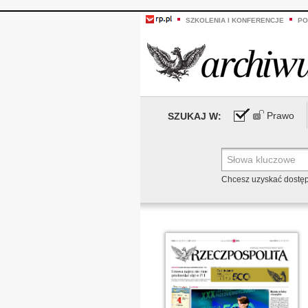
SZKOLENIA I KONFERENCJE
PO
Prawo
SZUKAJ W:
Chcesz uzyskać dostę