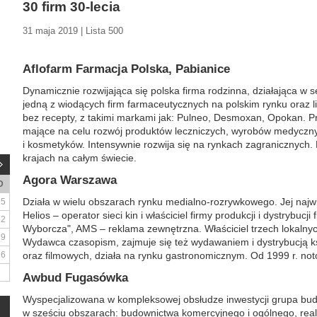
30 firm 30-lecia
31 maja 2019 | Lista 500
Aflofarm Farmacja Polska, Pabianice
Dynamicznie rozwijająca się polska firma rodzinna, działająca w 
jedną z wiodących firm farmaceutycznych na polskim rynku oraz
bez recepty, z takimi markami jak: Pulneo, Desmoxan, Opokan. P
mające na celu rozwój produktów leczniczych, wyrobów medyczn
i kosmetyków. Intensywnie rozwija się na rynkach zagranicznych.
krajach na całym świecie.
Agora Warszawa
D
Działa w wielu obszarach rynku medialno-rozrywkowego. Jej najw
5
Helios – operator sieci kin i właściciel firmy produkcji i dystrybuc
12
Wyborcza", AMS – reklama zewnętrzna. Właściciel trzech lokalnyc
19
Wydawca czasopism, zajmuje się też wydawaniem i dystrybucją 
26
oraz filmowych, działa na rynku gastronomicznym. Od 1999 r. n
Awbud Fugasówka
Wyspecjalizowana w kompleksowej obsłudze inwestycji grupa bu
w sześciu obszarach: budownictwa komercyjnego i ogólnego, real