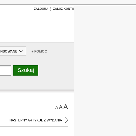
ZALOGUJ
ZAŁÓŻ KONTO
ANSOWANE
+ POMOC
A
A
A
NASTĘPNY ARTYKUŁ Z WYDANIA