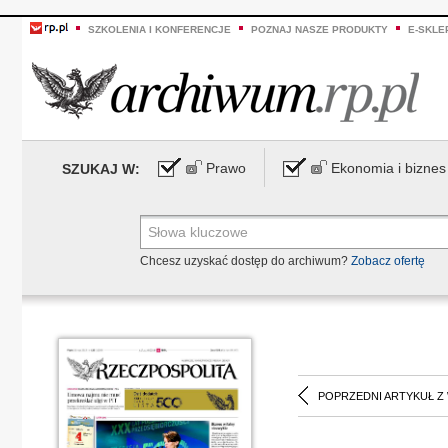
SZKOLENIA I KONFERENCJE
POZNAJ NASZE PRODUKTY
E-SKLE
Prawo
Ekonomia i biznes
SZUKAJ W:
Chcesz uzyskać dostęp do archiwum?
Zobacz ofertę
POPRZEDNI ARTYKUŁ Z