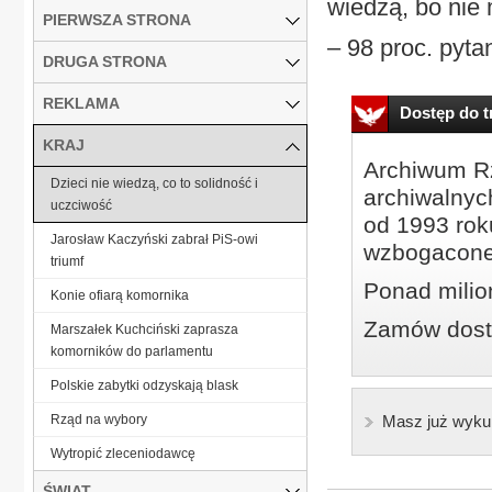
wiedzą, bo nie 
PIERWSZA STRONA
– 98 proc. pyta
DRUGA STRONA
REKLAMA
Dostęp do tr
KRAJ
Archiwum Rz
Dzieci nie wiedzą, co to solidność i
archiwalnyc
uczciwość
od 1993 roku
Jarosław Kaczyński zabrał PiS-owi
wzbogacone
triumf
Ponad milio
Konie ofiarą komornika
Zamów dostę
Marszałek Kuchciński zaprasza
komorników do parlamentu
Polskie zabytki odzyskają blask
Rząd na wybory
Masz już wyku
Wytropić zleceniodawcę
ŚWIAT