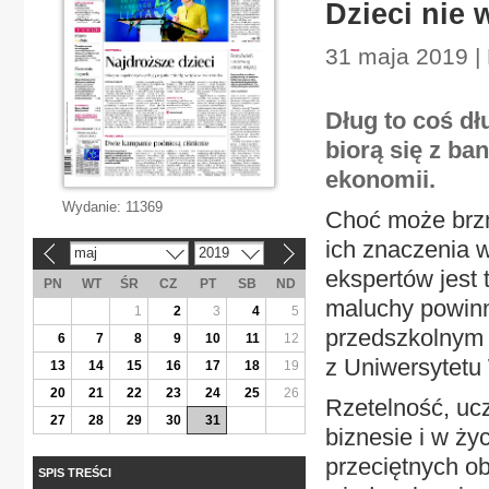
Dzieci nie 
31 maja 2019 | 
Dług to coś dł
biorą się z ba
ekonomii.
Wydanie:
11369
Choć może brzm
ich znaczenia 
maj
2019
«
»
ekspertów jest 
PN
WT
ŚR
CZ
PT
SB
ND
maluchy powinn
1
2
3
4
5
przedszkolnym 
6
7
8
9
10
11
12
z Uniwersytetu
13
14
15
16
17
18
19
20
21
22
23
24
25
26
Rzetelność, uc
27
28
29
30
31
biznesie i w życ
przeciętnych ob
SPIS TREŚCI