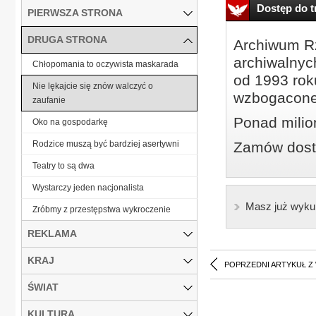
Dostęp do tr
PIERWSZA STRONA
DRUGA STRONA
Archiwum Rz
archiwalnyc
Chłopomania to oczywista maskarada
od 1993 roku
Nie lękajcie się znów walczyć o
wzbogacone
zaufanie
Ponad milio
Oko na gospodarkę
Rodzice muszą być bardziej asertywni
Zamów dostę
Teatry to są dwa
Wystarczy jeden nacjonalista
Masz już wyku
Zróbmy z przestępstwa wykroczenie
REKLAMA
KRAJ
POPRZEDNI ARTYKUŁ Z
ŚWIAT
KULTURA