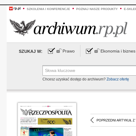
SZKOLENIA I KONFERENCJE
POZNAJ NASZE PRODUKTY
E-SKLE
Prawo
Ekonomia i biznes
SZUKAJ W:
Chcesz uzyskać dostęp do archiwum?
Zobacz ofertę
POPRZEDNI ARTYKUŁ Z