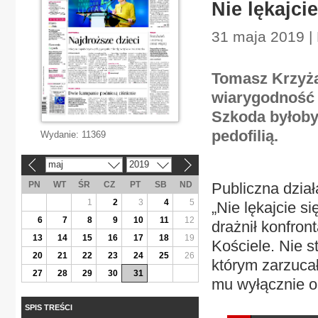
Nie lękajci
31 maja 2019 |
Tomasz Krzyża
wiarygodność 
Szkoda byłoby 
pedofilią.
Wydanie:
11369
maj
2019
«
»
PN
WT
ŚR
CZ
PT
SB
ND
Publiczna dział
1
2
3
4
5
„Nie lękajcie s
6
7
8
9
10
11
12
drażnił konfront
13
14
15
16
17
18
19
Kościele. Nie s
20
21
22
23
24
25
26
którym zarzucał
27
28
29
30
31
mu wyłącznie o 
SPIS TREŚCI