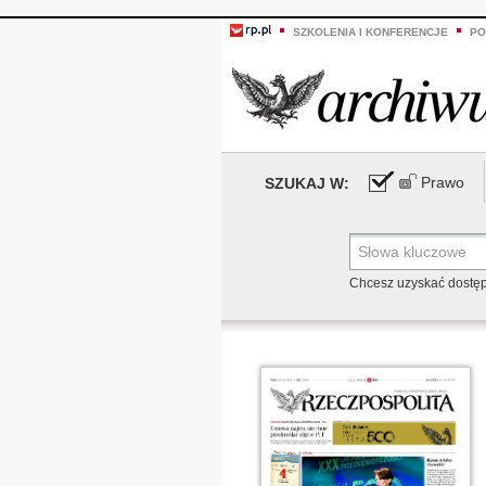
SZKOLENIA I KONFERENCJE
PO
Prawo
SZUKAJ W:
Chcesz uzyskać dostę