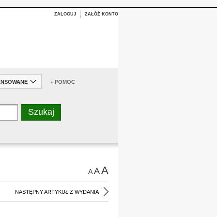
ZALOGUJ
ZAŁÓŻ KONTO
ANSOWANE
+ POMOC
A
A
A
NASTĘPNY ARTYKUŁ Z WYDANIA