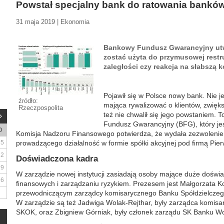
Powstał specjalny bank do ratowania bankó
31 maja 2019 | Ekonomia
Bankowy Fundusz Gwarancyjny utwo
zostać użyta do przymusowej restru
zaległości czy reakcja na słabszą
Pojawił się w Polsce nowy bank. Nie je
źródło:
mająca rywalizować o klientów, zwięks
Rzeczpospolita
też nie chwalił się jego powstaniem.
Fundusz Gwarancyjny (BFG), który je
D
Komisja Nadzoru Finansowego potwierdza, że wydała zezwolenie
5
prowadzącego działalność w formie spółki akcyjnej pod firmą Pi
12
Doświadczona kadra
19
W zarządzie nowej instytucji zasiadają osoby mające duże doświadc
26
finansowych i zarządzaniu ryzykiem. Prezesem jest Małgorzata Ko
przewodniczącym zarządcy komisarycznego Banku Spółdzielczeg
W zarządzie są też Jadwiga Wolak-Rejthar, były zarządca komisa
SKOK, oraz Zbigniew Górniak, były członek zarządu SK Banku W