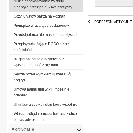
Niskie odszkodowanie za druty
biegnące przez pola Suwalszczyzny
Oczy jurystów patrzą na Poznań
POPRZEDNI ARTYKUŁ Z
Pieniądze wracają do pedagogów
Przedsiębiorca nie musi dobrze słyszeć
Przepisy wdrażające RODO pełne
nieścisłości
Rozporządzenie o nowotworze
wyczekane, choć z błędami
Sędzia przed wyrokiem ujawni swój
pogląd
Umowa najmu ulgi w PIT może nie
odebrać
Ułamkowa spółka i ułamkowy wspólnik
Wieszał zdjęcia europosłów, teraz chce
zostać adwokatem
EKONOMIA