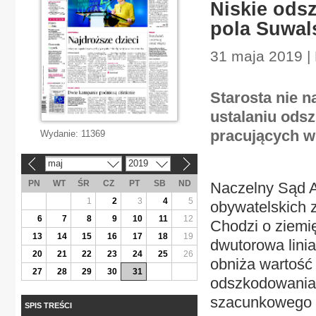
Niskie ods
pola Suwal
31 maja 2019 |
Starosta nie n
ustalaniu ods
pracujących w
Wydanie:
11369
maj
2019
«
»
PN
WT
ŚR
CZ
PT
SB
ND
Naczelny Sąd A
1
2
3
4
5
obywatelskich z
6
7
8
9
10
11
12
Chodzi o ziemi
13
14
15
16
17
18
19
dwutorowa lini
20
21
22
23
24
25
26
obniża wartość 
27
28
29
30
31
odszkodowania. 
szacunkowego n
SPIS TREŚCI