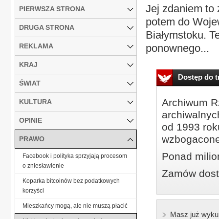
Jej zdaniem to
PIERWSZA STRONA
potem do Woje
DRUGA STRONA
Białymstoku. Te
REKLAMA
ponownego...
KRAJ
Dostęp do tr
ŚWIAT
Archiwum Rz
KULTURA
archiwalnyc
OPINIE
od 1993 roku
wzbogacone
PRAWO
Ponad milio
Facebook i polityka sprzyjają procesom
o zniesławienie
Zamów dostę
Koparka bitcoinów bez podatkowych
korzyści
Mieszkańcy mogą, ale nie muszą płacić
Masz już wyku