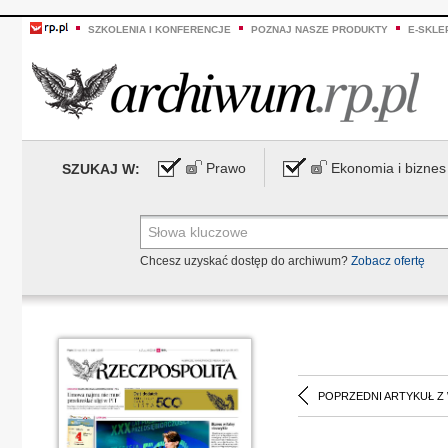
SZKOLENIA I KONFERENCJE
POZNAJ NASZE PRODUKTY
E-SKLE
Prawo
Ekonomia i biznes
SZUKAJ W:
Chcesz uzyskać dostęp do archiwum?
Zobacz ofertę
POPRZEDNI ARTYKUŁ Z