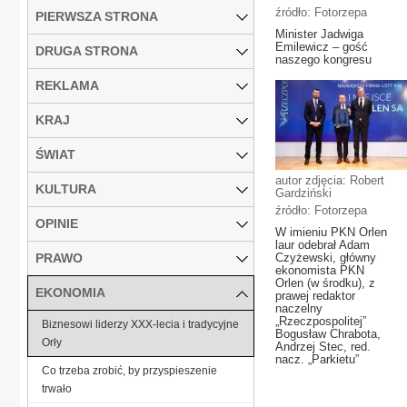
źródło: Fotorzepa
PIERWSZA STRONA
Minister Jadwiga
Emilewicz – gość
DRUGA STRONA
naszego kongresu
REKLAMA
KRAJ
ŚWIAT
autor zdjęcia: Robert
KULTURA
Gardziński
źródło: Fotorzepa
OPINIE
W imieniu PKN Orlen
laur odebrał Adam
PRAWO
Czyżewski, główny
ekonomista PKN
Orlen (w środku), z
EKONOMIA
prawej redaktor
naczelny
„Rzeczpospolitej”
Biznesowi liderzy XXX-lecia i tradycyjne
Bogusław Chrabota,
Orły
Andrzej Stec, red.
nacz. „Parkietu”
Co trzeba zrobić, by przyspieszenie
trwało