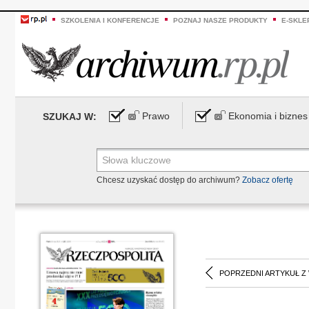
SZKOLENIA I KONFERENCJE
POZNAJ NASZE PRODUKTY
E-SKLE
Prawo
Ekonomia i biznes
SZUKAJ W:
Chcesz uzyskać dostęp do archiwum?
Zobacz ofertę
POPRZEDNI ARTYKUŁ Z