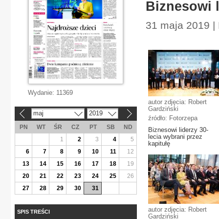
Biznesowi l
31 maja 2019 |
Wydanie:
11369
autor zdjęcia: Robert
Gardziński
maj
2019
«
»
źródło: Fotorzepa
PN
WT
ŚR
CZ
PT
SB
ND
Biznesowi liderzy 30-
lecia wybrani przez
1
2
3
4
5
kapitułę
6
7
8
9
10
11
12
13
14
15
16
17
18
19
20
21
22
23
24
25
26
27
28
29
30
31
autor zdjęcia: Robert
SPIS TREŚCI
Gardziński