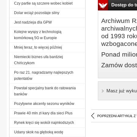
Czy partie są szczere wobec kobiet
Dostęp do tr
Dolar wciąż pozostaje silny
Archiwum Rz
Jest nadzieja dla GPW
archiwalnyc
Kolejne wyspy z technologią
od 1993 roku
komórkową 5G w Europie
wzbogacone
Mniej teraz, to więcej później
Ponad milio
Niemiecki biznes ufa bardziej
Chińczykom
Zamów dostę
Po raz 21. nagradzamy najlepszych
potentatów
Powstał specjalny bank do ratowania
Masz już wyku
banków
Pozytywne akcenty sezonu wyników
Prawie 40 mln zł kary dla sieci Plus
POPRZEDNI ARTYKUŁ Z
Rynek kręci się wokół najmłodszych
Udany skok na głęboką wodę